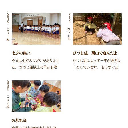
2024.06.26
2024.03.11
ひつじ組
ごりら組
七夕の集い
ひつじ組 裏山で遊んだよ
今日は七夕のつどいがありまし
ひつじ組になって一年が過ぎよ
た。 ひつじ組以上の子ども達
うとしています。 もうすぐぱ
と、そのおじいちゃん・おばあ
んだ組！もうすぐばんび組！と
ちゃんに集まってもらって、み
楽しみにしている子ども達。
2024.02.27
んなで笹飾りを作ったり、楽し
名札についているお星さまが大
いひと時を過ごしました。 ま
きくなるかも、お星さまが二つ
ごりら組
ずは、ごりらぐみ、ばんび組の
に増えるかも！ 先日、お星さ
子どもたち […]
まは勝手に増えたり大きく […]
お別れ会
今日はお別れ会がありました。