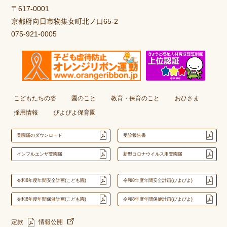
〒617-0001
京都府向日市物集女町北ノ口65-2
075-921-0005
こどもたちの姿
園のこと
教育・保育のこと
おひさま
採用情報
ぴよぴよ保育園
登園届のダウンロード
受診報告書
インフルエンザ登園届
新型コロナウイルス用登園届
令和8年度年間安全計画(こども園)
令和8年度年間安全計画(ぴよぴよ)
令和8年度年間保健計画(こども園)
令和8年度年間保健計画(ぴよぴよ)
定款
情報公開