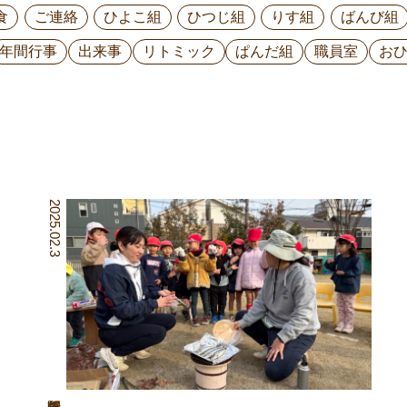
食
ご連絡
ひよこ組
ひつじ組
りす組
ばんび組
年間行事
出来事
リトミック
ぱんだ組
職員室
お
2025.02.3