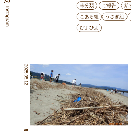
未分類
ご報告
給
Instagram
こあら組
うさぎ組
ぴよぴよ
2025.05.12