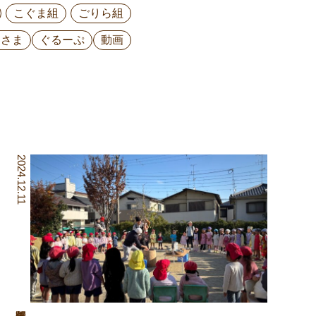
こぐま組
ごりら組
ひさま
ぐるーぷ
動画
2024.12.11