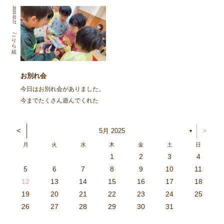
ちゃんに集まってもらって、み
楽しみにしている子ども達。
2024.02.27
んなで笹飾りを作ったり、楽し
名札についているお星さまが大
いひと時を過ごしました。 ま
きくなるかも、お星さまが二つ
ごりら組
ずは、ごりらぐみ、ばんび組の
に増えるかも！ 先日、お星さ
子どもたち […]
まは勝手に増えたり大きく […]
お別れ会
今日はお別れ会がありました。
今までたくさん遊んでくれた
り、困った時に助けてくれた
り、ぐるーぷの事を助けてくれ
<
>
5月 2025
▼
たりと、たくさんの思い出があ
月
火
水
木
金
土
日
るごりら組さんに、感謝の気持
1
2
3
4
ちを伝えよう！ お別れは寂し
3
4
2
0
4
0
2
0
3
4
2
2
3
4
0
2
0
3
3
2
4
0
2
3
4
4
0
3
3
2
4
0
2
2
0
3
4
2
0
0
3
4
0
3
4
0
2
0
4
2
2
3
0
2
0
3
4
0
3
3
2
4
0
2
4
2
4
3
3
2
0
3
4
2
0
0
3
4
0
3
2
3
4
0
2
0
3
3
2
4
0
2
3
4
4
0
3
3
2
4
0
2
1
1
1
1
1
1
1
1
1
1
1
1
1
1
1
1
1
1
1
1
1
1
1
1
5
6
7
8
9
10
11
いけれど、あひるが丘のこと
6
5
0
1
6
9
7
8
1
7
9
5
7
0
6
8
1
6
9
9
5
8
0
6
8
1
7
9
5
7
0
0
6
9
1
7
9
5
8
0
6
8
1
1
7
0
5
8
0
9
1
7
9
5
6
9
5
7
0
1
6
9
7
7
0
6
8
1
6
5
7
0
5
8
8
1
7
9
5
7
6
8
1
6
9
9
5
8
0
6
8
7
9
5
7
0
1
7
0
5
8
0
9
1
7
9
5
5
8
1
6
9
1
0
5
8
0
6
6
9
5
7
0
5
1
6
9
7
7
0
6
8
1
6
5
7
0
5
8
9
5
8
0
6
8
1
7
9
5
7
0
0
6
9
1
7
9
8
0
6
8
1
1
7
0
5
8
0
6
9
1
7
9
8
[…]
12
13
14
15
16
17
18
3
2
7
8
3
6
4
5
8
4
6
2
4
7
3
5
8
3
6
6
2
5
7
3
5
8
4
6
2
4
7
7
3
6
8
4
6
2
5
7
3
5
8
8
4
7
2
5
7
6
8
4
6
2
3
6
2
4
7
8
3
6
4
4
7
3
5
8
3
2
4
7
2
5
5
8
4
6
2
4
3
5
8
3
6
6
2
5
7
3
5
4
6
2
4
7
8
4
7
2
5
7
6
8
4
6
2
2
5
8
3
6
8
7
2
5
7
3
3
6
2
4
7
2
8
3
6
4
4
7
3
5
8
3
2
4
7
2
5
6
2
5
7
3
5
8
4
6
2
4
7
7
3
6
8
4
6
5
7
3
5
8
8
4
7
2
5
7
3
6
8
4
6
5
19
20
21
22
23
24
25
9
0
1
1
9
0
0
9
0
1
9
0
1
9
0
1
9
1
9
9
0
1
0
0
9
9
1
9
0
0
9
0
1
9
1
9
1
9
0
9
0
9
9
0
1
0
0
9
9
9
0
1
9
0
1
0
1
9
0
1
26
27
28
29
30
31