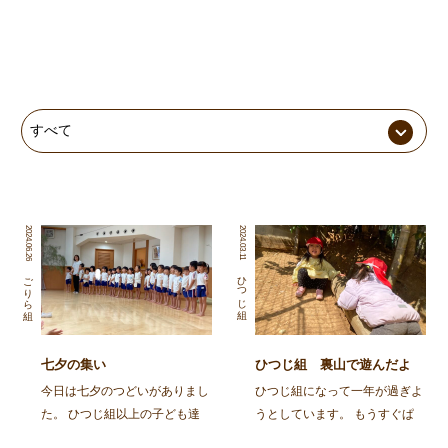
2024.06.26
2024.03.11
ひつじ組
ごりら組
七夕の集い
ひつじ組 裏山で遊んだよ
今日は七夕のつどいがありまし
ひつじ組になって一年が過ぎよ
た。 ひつじ組以上の子ども達
うとしています。 もうすぐぱ
と、そのおじいちゃん・おばあ
んだ組！もうすぐばんび組！と