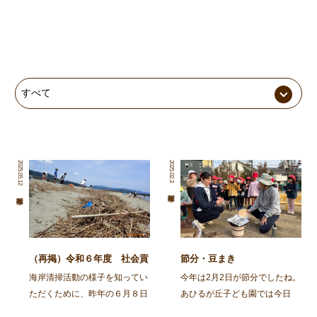
2025.05.12
2025.02.3
（再掲）令和６年度 社会貢
節分・豆まき
献活動～舞鶴・神崎海岸清掃
海岸清掃活動の様子を知ってい
今年は2月2日が節分でしたね。
活動～
ただくために、昨年の６月８日
あひるが丘子ども園では今日
に行われた海岸清掃活動の記事
（2月3日)節分の集いをしまし