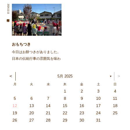
を再掲します。 ～～～～～～
た。 朝から園庭でイワシを焼
2024.12.11
～～～～～～～～～～～～～～
きました。火の準備から興味
～～～～～～～～～～～～～～
津々の子ども達。「なんかいい
～～～～～～～～ 去る、6月8
匂いがしてきた」「お腹減って
日㈯に１ […]
きた」と火鉢を囲み焼け […]
おもちつき
今日はお餅つきがありました。
日本の伝統行事の雰囲気を味わ
い、豊作を喜ぶ。と言うことを
ねらってしましたよ。 朝登園
<
>
5月 2025
▼
した子から、柳の木の葉っぱを
月
火
水
木
金
土
日
取ったり、かまどに焚べる木を
1
2
3
4
集めてきたり、臼や杵を運んだ
3
4
2
0
4
0
2
0
3
4
2
2
3
4
0
2
0
3
3
2
4
0
2
3
4
4
0
3
3
2
4
0
2
2
0
3
4
2
0
0
3
4
0
3
4
0
2
0
4
2
2
3
0
2
0
3
4
0
3
3
2
4
0
2
4
2
4
3
3
2
0
3
4
2
0
0
3
4
0
3
2
3
4
0
2
0
3
3
2
4
0
2
3
4
4
0
3
3
2
4
0
2
1
1
1
1
1
1
1
1
1
1
1
1
1
1
1
1
1
1
1
1
1
1
1
1
5
6
7
8
9
10
11
り、大人も子どもも一緒に […]
6
5
0
1
6
9
7
8
1
7
9
5
7
0
6
8
1
6
9
9
5
8
0
6
8
1
7
9
5
7
0
0
6
9
1
7
9
5
8
0
6
8
1
1
7
0
5
8
0
9
1
7
9
5
6
9
5
7
0
1
6
9
7
7
0
6
8
1
6
5
7
0
5
8
8
1
7
9
5
7
6
8
1
6
9
9
5
8
0
6
8
7
9
5
7
0
1
7
0
5
8
0
9
1
7
9
5
5
8
1
6
9
1
0
5
8
0
6
6
9
5
7
0
5
1
6
9
7
7
0
6
8
1
6
5
7
0
5
8
9
5
8
0
6
8
1
7
9
5
7
0
0
6
9
1
7
9
8
0
6
8
1
1
7
0
5
8
0
6
9
1
7
9
8
12
13
14
15
16
17
18
3
2
7
8
3
6
4
5
8
4
6
2
4
7
3
5
8
3
6
6
2
5
7
3
5
8
4
6
2
4
7
7
3
6
8
4
6
2
5
7
3
5
8
8
4
7
2
5
7
6
8
4
6
2
3
6
2
4
7
8
3
6
4
4
7
3
5
8
3
2
4
7
2
5
5
8
4
6
2
4
3
5
8
3
6
6
2
5
7
3
5
4
6
2
4
7
8
4
7
2
5
7
6
8
4
6
2
2
5
8
3
6
8
7
2
5
7
3
3
6
2
4
7
2
8
3
6
4
4
7
3
5
8
3
2
4
7
2
5
6
2
5
7
3
5
8
4
6
2
4
7
7
3
6
8
4
6
5
7
3
5
8
8
4
7
2
5
7
3
6
8
4
6
5
19
20
21
22
23
24
25
9
0
1
1
9
0
0
9
0
1
9
0
1
9
0
1
9
1
9
9
0
1
0
0
9
9
1
9
0
0
9
0
1
9
1
9
1
9
0
9
0
9
9
0
1
0
0
9
9
9
0
1
9
0
1
0
1
9
0
1
26
27
28
29
30
31