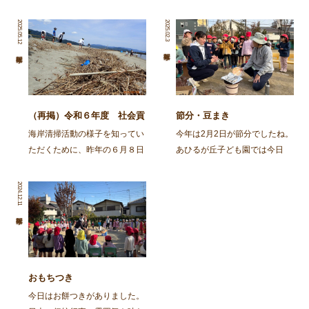
2025.05.12
2025.02.3
（再掲）令和６年度 社会貢
節分・豆まき
献活動～舞鶴・神崎海岸清掃
海岸清掃活動の様子を知ってい
今年は2月2日が節分でしたね。
活動～
ただくために、昨年の６月８日
あひるが丘子ども園では今日
に行われた海岸清掃活動の記事
（2月3日)節分の集いをしまし
を再掲します。 ～～～～～～
た。 朝から園庭でイワシを焼
2024.12.11
～～～～～～～～～～～～～～
きました。火の準備から興味
～～～～～～～～～～～～～～
津々の子ども達。「なんかいい
～～～～～～～～ 去る、6月8
匂いがしてきた」「お腹減って
日㈯に１ […]
きた」と火鉢を囲み焼け […]
おもちつき
今日はお餅つきがありました。