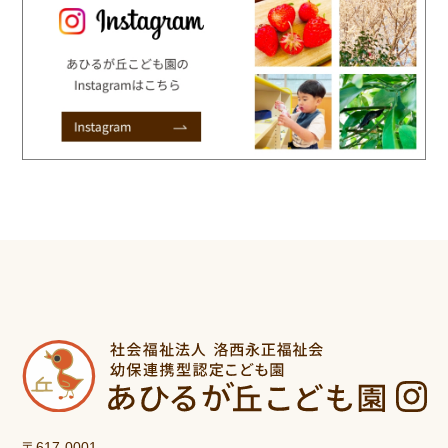
〒617-0001