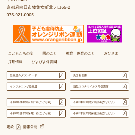
京都府向日市物集女町北ノ口65-2
075-921-0005
こどもたちの姿
園のこと
教育・保育のこと
おひさま
採用情報
ぴよぴよ保育園
登園届のダウンロード
受診報告書
インフルエンザ登園届
新型コロナウイルス用登園届
令和8年度年間安全計画(こども園)
令和8年度年間安全計画(ぴよぴよ)
令和8年度年間保健計画(こども園)
令和8年度年間保健計画(ぴよぴよ)
定款
情報公開