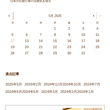
日本の伝統行事の雰囲気を味わ
い、豊作を喜ぶ。と言うことを
ねらってしましたよ。 朝登園
<
>
5月 2025
▼
した子から、柳の木の葉っぱを
月
火
水
木
金
土
日
取ったり、かまどに焚べる木を
1
2
3
4
集めてきたり、臼や杵を運んだ
3
4
2
0
4
0
2
0
3
4
2
2
3
4
0
2
0
3
3
2
4
0
2
3
4
4
0
3
3
2
4
0
2
2
0
3
4
2
0
0
3
4
0
3
4
0
2
0
4
2
2
3
0
2
0
3
4
0
3
3
2
4
0
2
4
2
4
3
3
2
0
3
4
2
0
0
3
4
0
3
2
3
4
0
2
0
3
3
2
4
0
2
3
4
4
0
3
3
2
4
0
2
1
1
1
1
1
1
1
1
1
1
1
1
1
1
1
1
1
1
1
1
1
1
1
1
5
6
7
8
9
10
11
り、大人も子どもも一緒に […]
6
5
0
1
6
9
7
8
1
7
9
5
7
0
6
8
1
6
9
9
5
8
0
6
8
1
7
9
5
7
0
0
6
9
1
7
9
5
8
0
6
8
1
1
7
0
5
8
0
9
1
7
9
5
6
9
5
7
0
1
6
9
7
7
0
6
8
1
6
5
7
0
5
8
8
1
7
9
5
7
6
8
1
6
9
9
5
8
0
6
8
7
9
5
7
0
1
7
0
5
8
0
9
1
7
9
5
5
8
1
6
9
1
0
5
8
0
6
6
9
5
7
0
5
1
6
9
7
7
0
6
8
1
6
5
7
0
5
8
9
5
8
0
6
8
1
7
9
5
7
0
0
6
9
1
7
9
8
0
6
8
1
1
7
0
5
8
0
6
9
1
7
9
8
12
13
14
15
16
17
18
3
2
7
8
3
6
4
5
8
4
6
2
4
7
3
5
8
3
6
6
2
5
7
3
5
8
4
6
2
4
7
7
3
6
8
4
6
2
5
7
3
5
8
8
4
7
2
5
7
6
8
4
6
2
3
6
2
4
7
8
3
6
4
4
7
3
5
8
3
2
4
7
2
5
5
8
4
6
2
4
3
5
8
3
6
6
2
5
7
3
5
4
6
2
4
7
8
4
7
2
5
7
6
8
4
6
2
2
5
8
3
6
8
7
2
5
7
3
3
6
2
4
7
2
8
3
6
4
4
7
3
5
8
3
2
4
7
2
5
6
2
5
7
3
5
8
4
6
2
4
7
7
3
6
8
4
6
5
7
3
5
8
8
4
7
2
5
7
3
6
8
4
6
5
19
20
21
22
23
24
25
9
0
1
1
9
0
0
9
0
1
9
0
1
9
0
1
9
1
9
9
0
1
0
0
9
9
1
9
0
0
9
0
1
9
1
9
1
9
0
9
0
9
9
0
1
0
0
9
9
9
0
1
9
0
1
0
1
9
0
1
26
27
28
29
30
31
過去記事
2025年5月
2025年2月
2024年12月
2024年10月
2024年7月
2024年6月
2024年5月
2024年3月
2024年2月
2024年1月