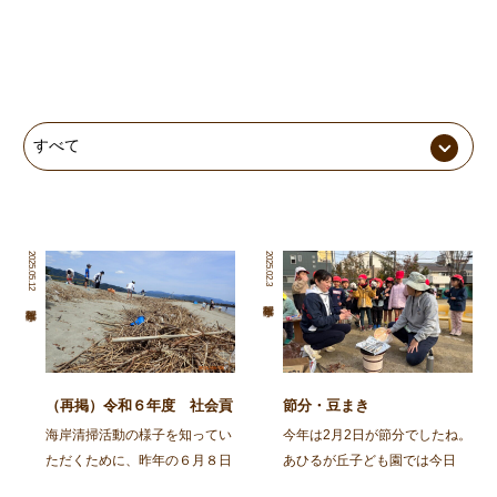
2025.05.12
2025.02.3
（再掲）令和６年度 社会貢
節分・豆まき
献活動～舞鶴・神崎海岸清掃
海岸清掃活動の様子を知ってい
今年は2月2日が節分でしたね。
活動～
ただくために、昨年の６月８日
あひるが丘子ども園では今日
に行われた海岸清掃活動の記事
（2月3日)節分の集いをしまし