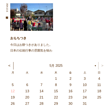
を再掲します。 ～～～～～～
た。 朝から園庭でイワシを焼
2024.12.11
～～～～～～～～～～～～～～
きました。火の準備から興味
～～～～～～～～～～～～～～
津々の子ども達。「なんかいい
～～～～～～～～ 去る、6月8
匂いがしてきた」「お腹減って
日㈯に１ […]
きた」と火鉢を囲み焼け […]
おもちつき
今日はお餅つきがありました。
日本の伝統行事の雰囲気を味わ
い、豊作を喜ぶ。と言うことを
ねらってしましたよ。 朝登園
<
>
5月 2025
▼
した子から、柳の木の葉っぱを
月
火
水
木
金
土
日
取ったり、かまどに焚べる木を
1
2
3
4
集めてきたり、臼や杵を運んだ
3
4
2
0
4
0
2
0
3
4
2
2
3
4
0
2
0
3
3
2
4
0
2
3
4
4
0
3
3
2
4
0
2
2
0
3
4
2
0
0
3
4
0
3
4
0
2
0
4
2
2
3
0
2
0
3
4
0
3
3
2
4
0
2
4
2
4
3
3
2
0
3
4
2
0
0
3
4
0
3
2
3
4
0
2
0
3
3
2
4
0
2
3
4
4
0
3
3
2
4
0
2
1
1
1
1
1
1
1
1
1
1
1
1
1
1
1
1
1
1
1
1
1
1
1
1
5
6
7
8
9
10
11
り、大人も子どもも一緒に […]
6
5
0
1
6
9
7
8
1
7
9
5
7
0
6
8
1
6
9
9
5
8
0
6
8
1
7
9
5
7
0
0
6
9
1
7
9
5
8
0
6
8
1
1
7
0
5
8
0
9
1
7
9
5
6
9
5
7
0
1
6
9
7
7
0
6
8
1
6
5
7
0
5
8
8
1
7
9
5
7
6
8
1
6
9
9
5
8
0
6
8
7
9
5
7
0
1
7
0
5
8
0
9
1
7
9
5
5
8
1
6
9
1
0
5
8
0
6
6
9
5
7
0
5
1
6
9
7
7
0
6
8
1
6
5
7
0
5
8
9
5
8
0
6
8
1
7
9
5
7
0
0
6
9
1
7
9
8
0
6
8
1
1
7
0
5
8
0
6
9
1
7
9
8
12
13
14
15
16
17
18
3
2
7
8
3
6
4
5
8
4
6
2
4
7
3
5
8
3
6
6
2
5
7
3
5
8
4
6
2
4
7
7
3
6
8
4
6
2
5
7
3
5
8
8
4
7
2
5
7
6
8
4
6
2
3
6
2
4
7
8
3
6
4
4
7
3
5
8
3
2
4
7
2
5
5
8
4
6
2
4
3
5
8
3
6
6
2
5
7
3
5
4
6
2
4
7
8
4
7
2
5
7
6
8
4
6
2
2
5
8
3
6
8
7
2
5
7
3
3
6
2
4
7
2
8
3
6
4
4
7
3
5
8
3
2
4
7
2
5
6
2
5
7
3
5
8
4
6
2
4
7
7
3
6
8
4
6
5
7
3
5
8
8
4
7
2
5
7
3
6
8
4
6
5
19
20
21
22
23
24
25
9
0
1
1
9
0
0
9
0
1
9
0
1
9
0
1
9
1
9
9
0
1
0
0
9
9
1
9
0
0
9
0
1
9
1
9
1
9
0
9
0
9
9
0
1
0
0
9
9
9
0
1
9
0
1
0
1
9
0
1
26
27
28
29
30
31