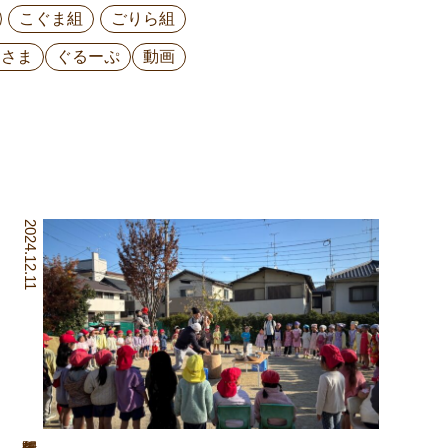
こぐま組
ごりら組
ひさま
ぐるーぷ
動画
2024.12.11