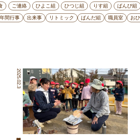
食
ご連絡
ひよこ組
ひつじ組
りす組
ばんび組
年間行事
出来事
リトミック
ぱんだ組
職員室
お
2025.02.3