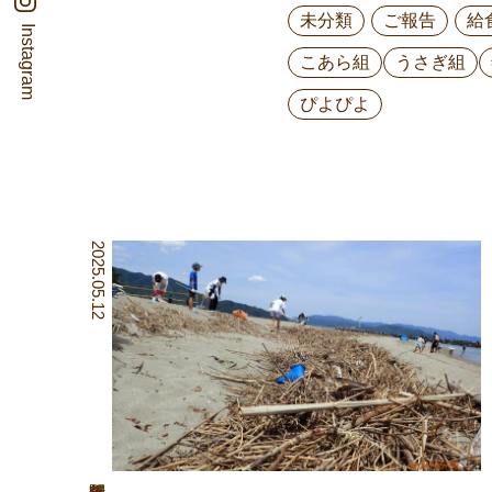
未分類
ご報告
給
Instagram
こあら組
うさぎ組
ぴよぴよ
2025.05.12