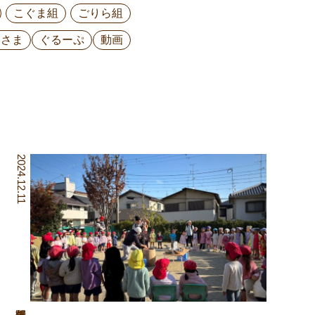
こぐま組
ごりら組
ひさま
ぐるーぷ
動画
2024.12.11