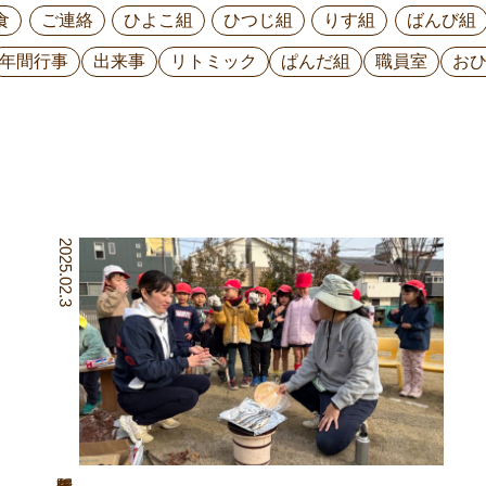
食
ご連絡
ひよこ組
ひつじ組
りす組
ばんび組
年間行事
出来事
リトミック
ぱんだ組
職員室
お
2025.02.3