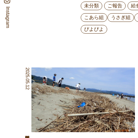
未分類
ご報告
給
Instagram
こあら組
うさぎ組
ぴよぴよ
2025.05.12