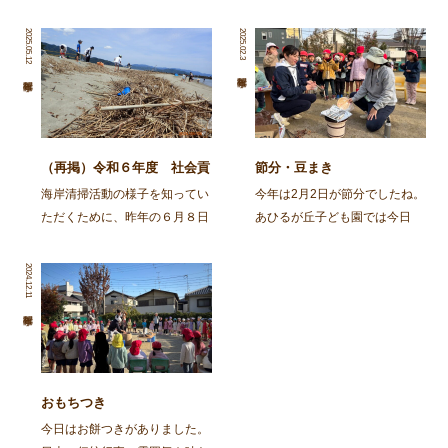
2025.05.12
2025.02.3
（再掲）令和６年度 社会貢
節分・豆まき
献活動～舞鶴・神崎海岸清掃
海岸清掃活動の様子を知ってい
今年は2月2日が節分でしたね。
活動～
ただくために、昨年の６月８日
あひるが丘子ども園では今日
に行われた海岸清掃活動の記事
（2月3日)節分の集いをしまし
を再掲します。 ～～～～～～
た。 朝から園庭でイワシを焼
2024.12.11
～～～～～～～～～～～～～～
きました。火の準備から興味
～～～～～～～～～～～～～～
津々の子ども達。「なんかいい
～～～～～～～～ 去る、6月8
匂いがしてきた」「お腹減って
日㈯に１ […]
きた」と火鉢を囲み焼け […]
おもちつき
今日はお餅つきがありました。