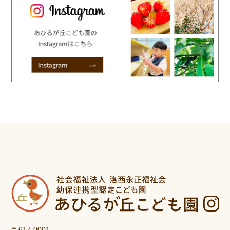
〒617-0001