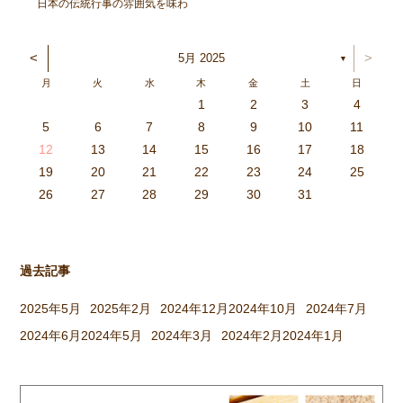
日本の伝統行事の雰囲気を味わ
い、豊作を喜ぶ。と言うことを
ねらってしましたよ。 朝登園
<
>
5月 2025
▼
した子から、柳の木の葉っぱを
月
火
水
木
金
土
日
取ったり、かまどに焚べる木を
1
2
3
4
集めてきたり、臼や杵を運んだ
3
4
2
0
4
0
2
0
3
4
2
2
3
4
0
2
0
3
3
2
4
0
2
3
4
4
0
3
3
2
4
0
2
2
0
3
4
2
0
0
3
4
0
3
4
0
2
0
4
2
2
3
0
2
0
3
4
0
3
3
2
4
0
2
4
2
4
3
3
2
0
3
4
2
0
0
3
4
0
3
2
3
4
0
2
0
3
3
2
4
0
2
3
4
4
0
3
3
2
4
0
2
1
1
1
1
1
1
1
1
1
1
1
1
1
1
1
1
1
1
1
1
1
1
1
1
5
6
7
8
9
10
11
り、大人も子どもも一緒に […]
6
5
0
1
6
9
7
8
1
7
9
5
7
0
6
8
1
6
9
9
5
8
0
6
8
1
7
9
5
7
0
0
6
9
1
7
9
5
8
0
6
8
1
1
7
0
5
8
0
9
1
7
9
5
6
9
5
7
0
1
6
9
7
7
0
6
8
1
6
5
7
0
5
8
8
1
7
9
5
7
6
8
1
6
9
9
5
8
0
6
8
7
9
5
7
0
1
7
0
5
8
0
9
1
7
9
5
5
8
1
6
9
1
0
5
8
0
6
6
9
5
7
0
5
1
6
9
7
7
0
6
8
1
6
5
7
0
5
8
9
5
8
0
6
8
1
7
9
5
7
0
0
6
9
1
7
9
8
0
6
8
1
1
7
0
5
8
0
6
9
1
7
9
8
12
13
14
15
16
17
18
3
2
7
8
3
6
4
5
8
4
6
2
4
7
3
5
8
3
6
6
2
5
7
3
5
8
4
6
2
4
7
7
3
6
8
4
6
2
5
7
3
5
8
8
4
7
2
5
7
6
8
4
6
2
3
6
2
4
7
8
3
6
4
4
7
3
5
8
3
2
4
7
2
5
5
8
4
6
2
4
3
5
8
3
6
6
2
5
7
3
5
4
6
2
4
7
8
4
7
2
5
7
6
8
4
6
2
2
5
8
3
6
8
7
2
5
7
3
3
6
2
4
7
2
8
3
6
4
4
7
3
5
8
3
2
4
7
2
5
6
2
5
7
3
5
8
4
6
2
4
7
7
3
6
8
4
6
5
7
3
5
8
8
4
7
2
5
7
3
6
8
4
6
5
19
20
21
22
23
24
25
9
0
1
1
9
0
0
9
0
1
9
0
1
9
0
1
9
1
9
9
0
1
0
0
9
9
1
9
0
0
9
0
1
9
1
9
1
9
0
9
0
9
9
0
1
0
0
9
9
9
0
1
9
0
1
0
1
9
0
1
26
27
28
29
30
31
過去記事
2025年5月
2025年2月
2024年12月
2024年10月
2024年7月
2024年6月
2024年5月
2024年3月
2024年2月
2024年1月