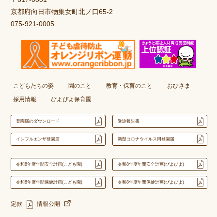
京都府向日市物集女町北ノ口65-2
075-921-0005
こどもたちの姿
園のこと
教育・保育のこと
おひさま
採用情報
ぴよぴよ保育園
登園届のダウンロード
受診報告書
インフルエンザ登園届
新型コロナウイルス用登園届
令和8年度年間安全計画(こども園)
令和8年度年間安全計画(ぴよぴよ)
令和8年度年間保健計画(こども園)
令和8年度年間保健計画(ぴよぴよ)
定款
情報公開