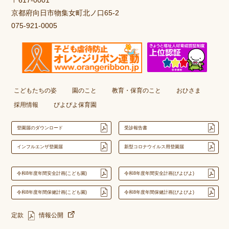
京都府向日市物集女町北ノ口65-2
075-921-0005
こどもたちの姿
園のこと
教育・保育のこと
おひさま
採用情報
ぴよぴよ保育園
登園届のダウンロード
受診報告書
インフルエンザ登園届
新型コロナウイルス用登園届
令和8年度年間安全計画(こども園)
令和8年度年間安全計画(ぴよぴよ)
令和8年度年間保健計画(こども園)
令和8年度年間保健計画(ぴよぴよ)
定款
情報公開