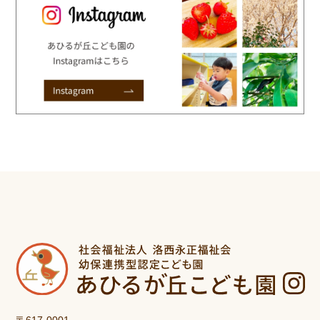
〒617-0001