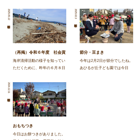
2025.05.12
2025.02.3
（再掲）令和６年度 社会貢
節分・豆まき
献活動～舞鶴・神崎海岸清掃
海岸清掃活動の様子を知ってい
今年は2月2日が節分でしたね。
活動～
ただくために、昨年の６月８日
あひるが丘子ども園では今日
に行われた海岸清掃活動の記事
（2月3日)節分の集いをしまし
を再掲します。 ～～～～～～
た。 朝から園庭でイワシを焼
2024.12.11
～～～～～～～～～～～～～～
きました。火の準備から興味
～～～～～～～～～～～～～～
津々の子ども達。「なんかいい
～～～～～～～～ 去る、6月8
匂いがしてきた」「お腹減って
日㈯に１ […]
きた」と火鉢を囲み焼け […]
おもちつき
今日はお餅つきがありました。