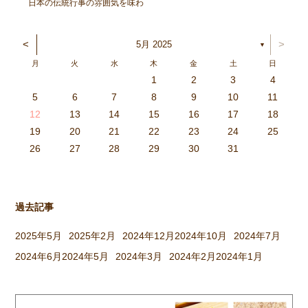
日本の伝統行事の雰囲気を味わ
い、豊作を喜ぶ。と言うことを
ねらってしましたよ。 朝登園
<
>
5月 2025
▼
した子から、柳の木の葉っぱを
月
火
水
木
金
土
日
取ったり、かまどに焚べる木を
1
2
3
4
集めてきたり、臼や杵を運んだ
3
4
2
0
4
0
2
0
3
4
2
2
3
4
0
2
0
3
3
2
4
0
2
3
4
4
0
3
3
2
4
0
2
2
0
3
4
2
0
0
3
4
0
3
4
0
2
0
4
2
2
3
0
2
0
3
4
0
3
3
2
4
0
2
4
2
4
3
3
2
0
3
4
2
0
0
3
4
0
3
2
3
4
0
2
0
3
3
2
4
0
2
3
4
4
0
3
3
2
4
0
2
1
1
1
1
1
1
1
1
1
1
1
1
1
1
1
1
1
1
1
1
1
1
1
1
5
6
7
8
9
10
11
り、大人も子どもも一緒に […]
6
5
0
1
6
9
7
8
1
7
9
5
7
0
6
8
1
6
9
9
5
8
0
6
8
1
7
9
5
7
0
0
6
9
1
7
9
5
8
0
6
8
1
1
7
0
5
8
0
9
1
7
9
5
6
9
5
7
0
1
6
9
7
7
0
6
8
1
6
5
7
0
5
8
8
1
7
9
5
7
6
8
1
6
9
9
5
8
0
6
8
7
9
5
7
0
1
7
0
5
8
0
9
1
7
9
5
5
8
1
6
9
1
0
5
8
0
6
6
9
5
7
0
5
1
6
9
7
7
0
6
8
1
6
5
7
0
5
8
9
5
8
0
6
8
1
7
9
5
7
0
0
6
9
1
7
9
8
0
6
8
1
1
7
0
5
8
0
6
9
1
7
9
8
12
13
14
15
16
17
18
3
2
7
8
3
6
4
5
8
4
6
2
4
7
3
5
8
3
6
6
2
5
7
3
5
8
4
6
2
4
7
7
3
6
8
4
6
2
5
7
3
5
8
8
4
7
2
5
7
6
8
4
6
2
3
6
2
4
7
8
3
6
4
4
7
3
5
8
3
2
4
7
2
5
5
8
4
6
2
4
3
5
8
3
6
6
2
5
7
3
5
4
6
2
4
7
8
4
7
2
5
7
6
8
4
6
2
2
5
8
3
6
8
7
2
5
7
3
3
6
2
4
7
2
8
3
6
4
4
7
3
5
8
3
2
4
7
2
5
6
2
5
7
3
5
8
4
6
2
4
7
7
3
6
8
4
6
5
7
3
5
8
8
4
7
2
5
7
3
6
8
4
6
5
19
20
21
22
23
24
25
9
0
1
1
9
0
0
9
0
1
9
0
1
9
0
1
9
1
9
9
0
1
0
0
9
9
1
9
0
0
9
0
1
9
1
9
1
9
0
9
0
9
9
0
1
0
0
9
9
9
0
1
9
0
1
0
1
9
0
1
26
27
28
29
30
31
過去記事
2025年5月
2025年2月
2024年12月
2024年10月
2024年7月
2024年6月
2024年5月
2024年3月
2024年2月
2024年1月