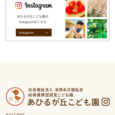
〒617-0001