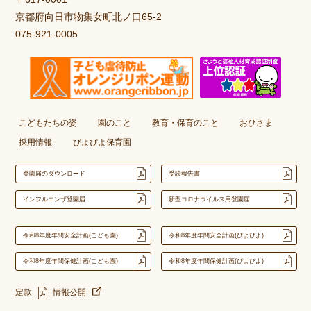
京都府向日市物集女町北ノ口65-2
075-921-0005
こどもたちの姿
園のこと
教育・保育のこと
おひさま
採用情報
ぴよぴよ保育園
登園届のダウンロード
受診報告書
インフルエンザ登園届
新型コロナウイルス用登園届
令和8年度年間安全計画(こども園)
令和8年度年間安全計画(ぴよぴよ)
令和8年度年間保健計画(こども園)
令和8年度年間保健計画(ぴよぴよ)
定款
情報公開