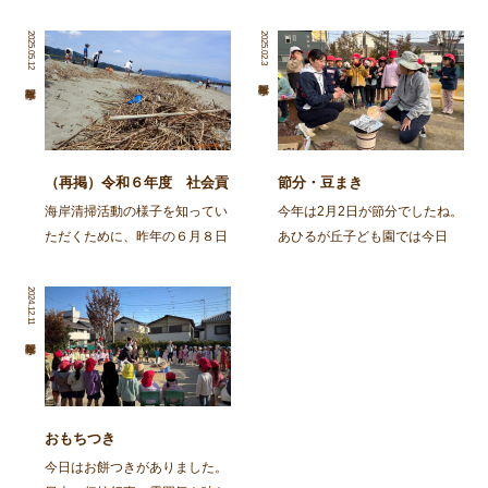
2025.05.12
2025.02.3
（再掲）令和６年度 社会貢
節分・豆まき
献活動～舞鶴・神崎海岸清掃
海岸清掃活動の様子を知ってい
今年は2月2日が節分でしたね。
活動～
ただくために、昨年の６月８日
あひるが丘子ども園では今日
に行われた海岸清掃活動の記事
（2月3日)節分の集いをしまし
を再掲します。 ～～～～～～
た。 朝から園庭でイワシを焼
2024.12.11
～～～～～～～～～～～～～～
きました。火の準備から興味
～～～～～～～～～～～～～～
津々の子ども達。「なんかいい
～～～～～～～～ 去る、6月8
匂いがしてきた」「お腹減って
日㈯に１ […]
きた」と火鉢を囲み焼け […]
おもちつき
今日はお餅つきがありました。