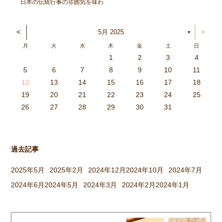
日本の伝統行事の雰囲気を味わ
い、豊作を喜ぶ。と言うことを
ねらってしましたよ。 朝登園
<
>
5月 2025
▼
した子から、柳の木の葉っぱを
月
火
水
木
金
土
日
取ったり、かまどに焚べる木を
1
2
3
4
集めてきたり、臼や杵を運んだ
3
4
2
0
4
0
2
0
3
4
2
2
3
4
0
2
0
3
3
2
4
0
2
3
4
4
0
3
3
2
4
0
2
2
0
3
4
2
0
0
3
4
0
3
4
0
2
0
4
2
2
3
0
2
0
3
4
0
3
3
2
4
0
2
4
2
4
3
3
2
0
3
4
2
0
0
3
4
0
3
2
3
4
0
2
0
3
3
2
4
0
2
3
4
4
0
3
3
2
4
0
2
1
1
1
1
1
1
1
1
1
1
1
1
1
1
1
1
1
1
1
1
1
1
1
1
5
6
7
8
9
10
11
り、大人も子どもも一緒に […]
6
5
0
1
6
9
7
8
1
7
9
5
7
0
6
8
1
6
9
9
5
8
0
6
8
1
7
9
5
7
0
0
6
9
1
7
9
5
8
0
6
8
1
1
7
0
5
8
0
9
1
7
9
5
6
9
5
7
0
1
6
9
7
7
0
6
8
1
6
5
7
0
5
8
8
1
7
9
5
7
6
8
1
6
9
9
5
8
0
6
8
7
9
5
7
0
1
7
0
5
8
0
9
1
7
9
5
5
8
1
6
9
1
0
5
8
0
6
6
9
5
7
0
5
1
6
9
7
7
0
6
8
1
6
5
7
0
5
8
9
5
8
0
6
8
1
7
9
5
7
0
0
6
9
1
7
9
8
0
6
8
1
1
7
0
5
8
0
6
9
1
7
9
8
12
13
14
15
16
17
18
3
2
7
8
3
6
4
5
8
4
6
2
4
7
3
5
8
3
6
6
2
5
7
3
5
8
4
6
2
4
7
7
3
6
8
4
6
2
5
7
3
5
8
8
4
7
2
5
7
6
8
4
6
2
3
6
2
4
7
8
3
6
4
4
7
3
5
8
3
2
4
7
2
5
5
8
4
6
2
4
3
5
8
3
6
6
2
5
7
3
5
4
6
2
4
7
8
4
7
2
5
7
6
8
4
6
2
2
5
8
3
6
8
7
2
5
7
3
3
6
2
4
7
2
8
3
6
4
4
7
3
5
8
3
2
4
7
2
5
6
2
5
7
3
5
8
4
6
2
4
7
7
3
6
8
4
6
5
7
3
5
8
8
4
7
2
5
7
3
6
8
4
6
5
19
20
21
22
23
24
25
9
0
1
1
9
0
0
9
0
1
9
0
1
9
0
1
9
1
9
9
0
1
0
0
9
9
1
9
0
0
9
0
1
9
1
9
1
9
0
9
0
9
9
0
1
0
0
9
9
9
0
1
9
0
1
0
1
9
0
1
26
27
28
29
30
31
過去記事
2025年5月
2025年2月
2024年12月
2024年10月
2024年7月
2024年6月
2024年5月
2024年3月
2024年2月
2024年1月