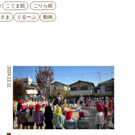
こぐま組
ごりら組
ひさま
ぐるーぷ
動画
2024.12.11