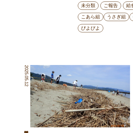
未分類
ご報告
給
こあら組
うさぎ組
ぴよぴよ
2025.05.12