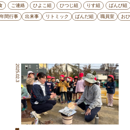
食
ご連絡
ひよこ組
ひつじ組
りす組
ばんび組
年間行事
出来事
リトミック
ぱんだ組
職員室
お
2025.02.3