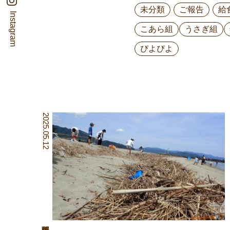
未分類
ご報告
給
Instagram
こあら組
うさぎ組
ぴよぴよ
2025.05.12