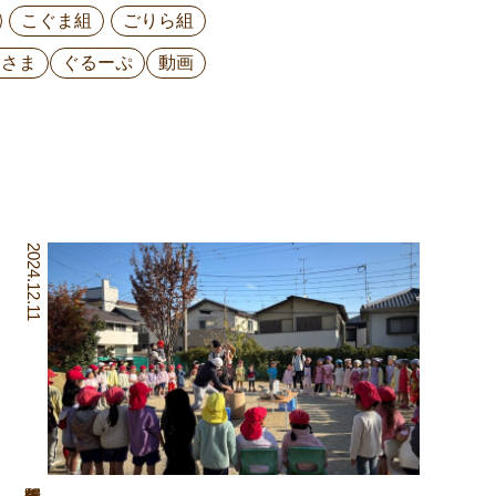
こぐま組
ごりら組
ひさま
ぐるーぷ
動画
2024.12.11