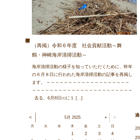
（再掲）令和６年度 社会貢献活動～舞
鶴・神崎海岸清掃活動～
海岸清掃活動の様子を知っていただくために、昨年
の６月８日に行われた海岸清掃活動の記事を再掲し
ます。 ～～～～～～～～～～～～～～～～～～～
～～～～～～～～～～～～～～～～～～～～～～～
去る、6月8日㈯に１ […]
過
<
>
5月 2025
▼
月
火
水
木
金
土
日
2
1
5
6
1
4
2
3
6
2
4
2
5
1
3
6
1
4
4
3
5
1
3
6
2
4
2
5
5
1
4
6
2
4
3
5
1
3
6
6
2
5
3
5
4
6
2
4
1
4
2
5
6
1
4
2
2
5
1
3
6
1
2
5
3
3
6
2
4
2
1
3
6
1
4
4
3
5
1
3
2
4
2
5
6
2
5
3
5
4
6
2
4
3
6
1
4
6
5
3
5
1
1
4
2
5
6
1
4
2
2
5
1
3
6
1
2
5
3
4
3
5
1
3
6
2
4
2
5
5
1
4
6
2
4
3
5
1
3
6
6
2
5
3
5
1
4
6
2
4
3
2
1
6
7
2
5
3
4
7
3
5
1
3
6
2
4
7
2
5
5
1
4
6
2
4
7
3
5
1
3
6
6
2
5
7
3
5
1
4
6
2
4
7
7
3
6
1
4
6
5
7
3
5
1
2
5
1
3
6
7
2
5
3
3
6
2
4
7
2
1
3
6
1
4
4
7
3
5
1
3
2
4
7
2
5
5
1
4
6
2
4
3
5
1
3
6
7
3
6
1
4
6
5
7
3
5
1
1
4
7
2
5
7
6
1
4
6
2
2
5
1
3
6
1
7
2
5
3
3
6
2
4
7
2
1
3
6
1
4
5
1
4
6
2
4
7
3
5
1
3
6
6
2
5
7
3
5
4
6
2
4
7
7
3
6
1
4
6
2
5
7
3
5
4
1
2
3
4
2