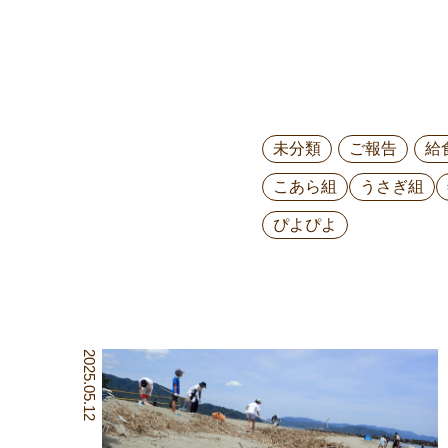
未分類
ご報告
給
こあら組
うさぎ組
ぴよぴよ
2025.05.12