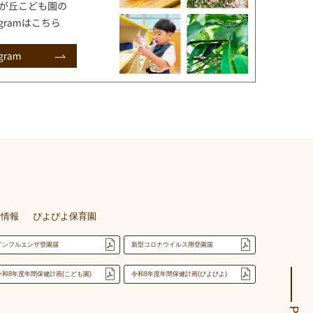
用情報
ぴよぴよ保育園
インフルエンザ登園届
新型コロナウイルス用登園届
令和8年度年間保健計画(こども園)
令和8年度年間保健計画(ぴよぴよ)