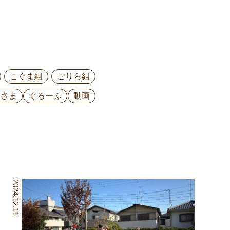
こぐま組
ごりら組
ひさま
ぐるーぷ
動画
2024.12.11