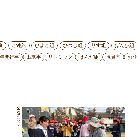
食
ご連絡
ひよこ組
ひつじ組
りす組
ばんび組
年間行事
出来事
リトミック
ぱんだ組
職員室
お
2025.02.3