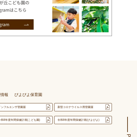
用情報
ぴよぴよ保育園
インフルエンザ登園届
新型コロナウイルス用登園届
令和8年度年間保健計画(こども園)
令和8年度年間保健計画(ぴよぴよ)