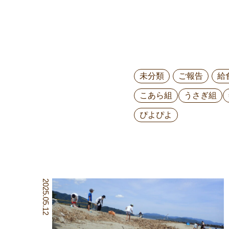
未分類
ご報告
給
こあら組
うさぎ組
ぴよぴよ
2025.05.12