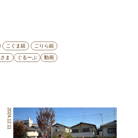
こぐま組
ごりら組
ひさま
ぐるーぷ
動画
2024.12.11