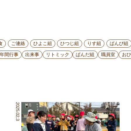
食
ご連絡
ひよこ組
ひつじ組
りす組
ばんび組
年間行事
出来事
リトミック
ぱんだ組
職員室
お
2025.02.3