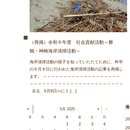
（再掲）令和６年度 社会貢献活動～舞
鶴・神崎海岸清掃活動～
海岸清掃活動の様子を知っていただくために、昨年
の６月８日に行われた海岸清掃活動の記事を再掲し
ます。 ～～～～～～～～～～～～～～～～～～～
～～～～～～～～～～～～～～～～～～～～～～～
去る、6月8日㈯に１ […]
過
<
>
5月 2025
▼
月
火
水
木
金
土
日
2
1
5
6
1
4
2
3
6
2
4
2
5
1
3
6
1
4
4
3
5
1
3
6
2
4
2
5
5
1
4
6
2
4
3
5
1
3
6
6
2
5
3
5
4
6
2
4
1
4
2
5
6
1
4
2
2
5
1
3
6
1
2
5
3
3
6
2
4
2
1
3
6
1
4
4
3
5
1
3
2
4
2
5
6
2
5
3
5
4
6
2
4
3
6
1
4
6
5
3
5
1
1
4
2
5
6
1
4
2
2
5
1
3
6
1
2
5
3
4
3
5
1
3
6
2
4
2
5
5
1
4
6
2
4
3
5
1
3
6
6
2
5
3
5
1
4
6
2
4
3
2
1
6
7
2
5
3
4
7
3
5
1
3
6
2
4
7
2
5
5
1
4
6
2
4
7
3
5
1
3
6
6
2
5
7
3
5
1
4
6
2
4
7
7
3
6
1
4
6
5
7
3
5
1
2
5
1
3
6
7
2
5
3
3
6
2
4
7
2
1
3
6
1
4
4
7
3
5
1
3
2
4
7
2
5
5
1
4
6
2
4
3
5
1
3
6
7
3
6
1
4
6
5
7
3
5
1
1
4
7
2
5
7
6
1
4
6
2
2
5
1
3
6
1
7
2
5
3
3
6
2
4
7
2
1
3
6
1
4
5
1
4
6
2
4
7
3
5
1
3
6
6
2
5
7
3
5
4
6
2
4
7
7
3
6
1
4
6
2
5
7
3
5
4
1
2
3
4
2