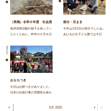
（再掲）令和６年度 社会貢
節分・豆まき
献活動～舞鶴・神崎海岸清掃
海岸清掃活動の様子を知ってい
今年は2月2日が節分でしたね。
活動～
ただくために、昨年の６月８日
あひるが丘子ども園では今日
に行われた海岸清掃活動の記事
（2月3日)節分の集いをしまし
を再掲します。 ～～～～～～
た。 朝から園庭でイワシを焼
2024.12.11
～～～～～～～～～～～～～～
きました。火の準備から興味
～～～～～～～～～～～～～～
津々の子ども達。「なんかいい
～～～～～～～～ 去る、6月8
匂いがしてきた」「お腹減って
日㈯に１ […]
きた」と火鉢を囲み焼け […]
おもちつき
今日はお餅つきがありました。
日本の伝統行事の雰囲気を味わ
い、豊作を喜ぶ。と言うことを
ねらってしましたよ。 朝登園
<
>
5月 2025
▼
した子から、柳の木の葉っぱを