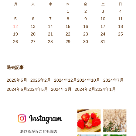
月
火
水
木
金
土
日
取ったり、かまどに焚べる木を
1
2
3
4
集めてきたり、臼や杵を運んだ
3
4
2
0
4
0
2
0
3
4
2
2
3
4
0
2
0
3
3
2
4
0
2
3
4
4
0
3
3
2
4
0
2
2
0
3
4
2
0
0
3
4
0
3
4
0
2
0
4
2
2
3
0
2
0
3
4
0
3
3
2
4
0
2
4
2
4
3
3
2
0
3
4
2
0
0
3
4
0
3
2
3
4
0
2
0
3
3
2
4
0
2
3
4
4
0
3
3
2
4
0
2
1
1
1
1
1
1
1
1
1
1
1
1
1
1
1
1
1
1
1
1
1
1
1
1
5
6
7
8
9
10
11
り、大人も子どもも一緒に […]
6
5
0
1
6
9
7
8
1
7
9
5
7
0
6
8
1
6
9
9
5
8
0
6
8
1
7
9
5
7
0
0
6
9
1
7
9
5
8
0
6
8
1
1
7
0
5
8
0
9
1
7
9
5
6
9
5
7
0
1
6
9
7
7
0
6
8
1
6
5
7
0
5
8
8
1
7
9
5
7
6
8
1
6
9
9
5
8
0
6
8
7
9
5
7
0
1
7
0
5
8
0
9
1
7
9
5
5
8
1
6
9
1
0
5
8
0
6
6
9
5
7
0
5
1
6
9
7
7
0
6
8
1
6
5
7
0
5
8
9
5
8
0
6
8
1
7
9
5
7
0
0
6
9
1
7
9
8
0
6
8
1
1
7
0
5
8
0
6
9
1
7
9
8
12
13
14
15
16
17
18
3
2
7
8
3
6
4
5
8
4
6
2
4
7
3
5
8
3
6
6
2
5
7
3
5
8
4
6
2
4
7
7
3
6
8
4
6
2
5
7
3
5
8
8
4
7
2
5
7
6
8
4
6
2
3
6
2
4
7
8
3
6
4
4
7
3
5
8
3
2
4
7
2
5
5
8
4
6
2
4
3
5
8
3
6
6
2
5
7
3
5
4
6
2
4
7
8
4
7
2
5
7
6
8
4
6
2
2
5
8
3
6
8
7
2
5
7
3
3
6
2
4
7
2
8
3
6
4
4
7
3
5
8
3
2
4
7
2
5
6
2
5
7
3
5
8
4
6
2
4
7
7
3
6
8
4
6
5
7
3
5
8
8
4
7
2
5
7
3
6
8
4
6
5
19
20
21
22
23
24
25
9
0
1
1
9
0
0
9
0
1
9
0
1
9
0
1
9
1
9
9
0
1
0
0
9
9
1
9
0
0
9
0
1
9
1
9
1
9
0
9
0
9
9
0
1
0
0
9
9
9
0
1
9
0
1
0
1
9
0
1
26
27
28
29
30
31
過去記事
2025年5月
2025年2月
2024年12月
2024年10月
2024年7月
2024年6月
2024年5月
2024年3月
2024年2月
2024年1月