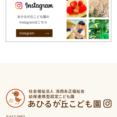
〒617-0001