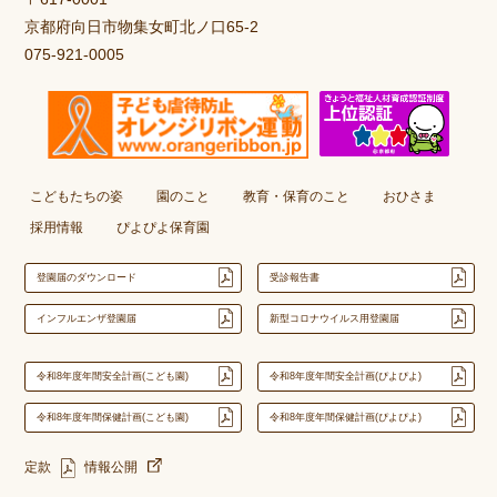
京都府向日市物集女町北ノ口65-2
075-921-0005
こどもたちの姿
園のこと
教育・保育のこと
おひさま
採用情報
ぴよぴよ保育園
登園届のダウンロード
受診報告書
インフルエンザ登園届
新型コロナウイルス用登園届
令和8年度年間安全計画(こども園)
令和8年度年間安全計画(ぴよぴよ)
令和8年度年間保健計画(こども園)
令和8年度年間保健計画(ぴよぴよ)
定款
情報公開