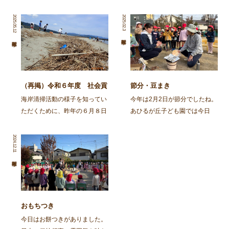
2025.05.12
2025.02.3
（再掲）令和６年度 社会貢
節分・豆まき
献活動～舞鶴・神崎海岸清掃
海岸清掃活動の様子を知ってい
今年は2月2日が節分でしたね。
活動～
ただくために、昨年の６月８日
あひるが丘子ども園では今日
に行われた海岸清掃活動の記事
（2月3日)節分の集いをしまし
を再掲します。 ～～～～～～
た。 朝から園庭でイワシを焼
2024.12.11
～～～～～～～～～～～～～～
きました。火の準備から興味
～～～～～～～～～～～～～～
津々の子ども達。「なんかいい
～～～～～～～～ 去る、6月8
匂いがしてきた」「お腹減って
日㈯に１ […]
きた」と火鉢を囲み焼け […]
おもちつき
今日はお餅つきがありました。