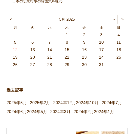
日本の伝統行事の雰囲気を味わ
い、豊作を喜ぶ。と言うことを
ねらってしましたよ。 朝登園
<
>
5月 2025
▼
した子から、柳の木の葉っぱを
月
火
水
木
金
土
日
取ったり、かまどに焚べる木を
1
2
3
4
集めてきたり、臼や杵を運んだ
3
4
2
0
4
0
2
0
3
4
2
2
3
4
0
2
0
3
3
2
4
0
2
3
4
4
0
3
3
2
4
0
2
2
0
3
4
2
0
0
3
4
0
3
4
0
2
0
4
2
2
3
0
2
0
3
4
0
3
3
2
4
0
2
4
2
4
3
3
2
0
3
4
2
0
0
3
4
0
3
2
3
4
0
2
0
3
3
2
4
0
2
3
4
4
0
3
3
2
4
0
2
1
1
1
1
1
1
1
1
1
1
1
1
1
1
1
1
1
1
1
1
1
1
1
1
5
6
7
8
9
10
11
り、大人も子どもも一緒に […]
6
5
0
1
6
9
7
8
1
7
9
5
7
0
6
8
1
6
9
9
5
8
0
6
8
1
7
9
5
7
0
0
6
9
1
7
9
5
8
0
6
8
1
1
7
0
5
8
0
9
1
7
9
5
6
9
5
7
0
1
6
9
7
7
0
6
8
1
6
5
7
0
5
8
8
1
7
9
5
7
6
8
1
6
9
9
5
8
0
6
8
7
9
5
7
0
1
7
0
5
8
0
9
1
7
9
5
5
8
1
6
9
1
0
5
8
0
6
6
9
5
7
0
5
1
6
9
7
7
0
6
8
1
6
5
7
0
5
8
9
5
8
0
6
8
1
7
9
5
7
0
0
6
9
1
7
9
8
0
6
8
1
1
7
0
5
8
0
6
9
1
7
9
8
12
13
14
15
16
17
18
3
2
7
8
3
6
4
5
8
4
6
2
4
7
3
5
8
3
6
6
2
5
7
3
5
8
4
6
2
4
7
7
3
6
8
4
6
2
5
7
3
5
8
8
4
7
2
5
7
6
8
4
6
2
3
6
2
4
7
8
3
6
4
4
7
3
5
8
3
2
4
7
2
5
5
8
4
6
2
4
3
5
8
3
6
6
2
5
7
3
5
4
6
2
4
7
8
4
7
2
5
7
6
8
4
6
2
2
5
8
3
6
8
7
2
5
7
3
3
6
2
4
7
2
8
3
6
4
4
7
3
5
8
3
2
4
7
2
5
6
2
5
7
3
5
8
4
6
2
4
7
7
3
6
8
4
6
5
7
3
5
8
8
4
7
2
5
7
3
6
8
4
6
5
19
20
21
22
23
24
25
9
0
1
1
9
0
0
9
0
1
9
0
1
9
0
1
9
1
9
9
0
1
0
0
9
9
1
9
0
0
9
0
1
9
1
9
1
9
0
9
0
9
9
0
1
0
0
9
9
9
0
1
9
0
1
0
1
9
0
1
26
27
28
29
30
31
過去記事
2025年5月
2025年2月
2024年12月
2024年10月
2024年7月
2024年6月
2024年5月
2024年3月
2024年2月
2024年1月