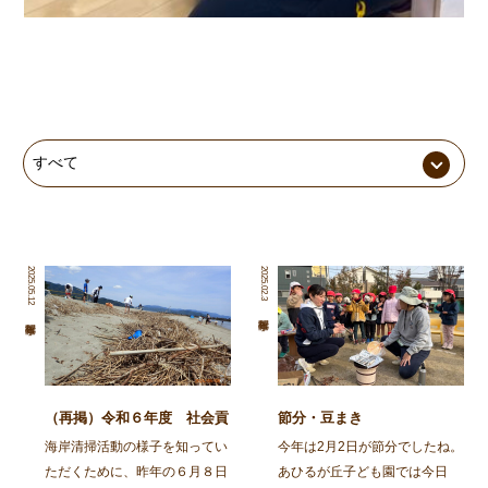
2025.05.12
2025.02.3
（再掲）令和６年度 社会貢
節分・豆まき
献活動～舞鶴・神崎海岸清掃
海岸清掃活動の様子を知ってい
今年は2月2日が節分でしたね。
活動～
ただくために、昨年の６月８日
あひるが丘子ども園では今日