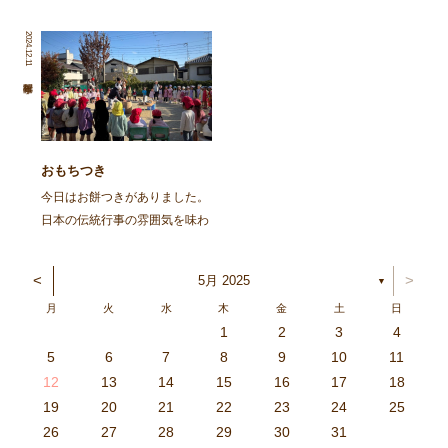
に行われた海岸清掃活動の記事
（2月3日)節分の集いをしまし
を再掲します。 ～～～～～～
た。 朝から園庭でイワシを焼
2024.12.11
～～～～～～～～～～～～～～
きました。火の準備から興味
～～～～～～～～～～～～～～
津々の子ども達。「なんかいい
～～～～～～～～ 去る、6月8
匂いがしてきた」「お腹減って
日㈯に１ […]
きた」と火鉢を囲み焼け […]
おもちつき
今日はお餅つきがありました。
日本の伝統行事の雰囲気を味わ
い、豊作を喜ぶ。と言うことを
ねらってしましたよ。 朝登園
<
>
5月 2025
▼
した子から、柳の木の葉っぱを
月
火
水
木
金
土
日
取ったり、かまどに焚べる木を
1
2
3
4
集めてきたり、臼や杵を運んだ
3
4
2
0
4
0
2
0
3
4
2
2
3
4
0
2
0
3
3
2
4
0
2
3
4
4
0
3
3
2
4
0
2
2
0
3
4
2
0
0
3
4
0
3
4
0
2
0
4
2
2
3
0
2
0
3
4
0
3
3
2
4
0
2
4
2
4
3
3
2
0
3
4
2
0
0
3
4
0
3
2
3
4
0
2
0
3
3
2
4
0
2
3
4
4
0
3
3
2
4
0
2
1
1
1
1
1
1
1
1
1
1
1
1
1
1
1
1
1
1
1
1
1
1
1
1
5
6
7
8
9
10
11
り、大人も子どもも一緒に […]
6
5
0
1
6
9
7
8
1
7
9
5
7
0
6
8
1
6
9
9
5
8
0
6
8
1
7
9
5
7
0
0
6
9
1
7
9
5
8
0
6
8
1
1
7
0
5
8
0
9
1
7
9
5
6
9
5
7
0
1
6
9
7
7
0
6
8
1
6
5
7
0
5
8
8
1
7
9
5
7
6
8
1
6
9
9
5
8
0
6
8
7
9
5
7
0
1
7
0
5
8
0
9
1
7
9
5
5
8
1
6
9
1
0
5
8
0
6
6
9
5
7
0
5
1
6
9
7
7
0
6
8
1
6
5
7
0
5
8
9
5
8
0
6
8
1
7
9
5
7
0
0
6
9
1
7
9
8
0
6
8
1
1
7
0
5
8
0
6
9
1
7
9
8
12
13
14
15
16
17
18
3
2
7
8
3
6
4
5
8
4
6
2
4
7
3
5
8
3
6
6
2
5
7
3
5
8
4
6
2
4
7
7
3
6
8
4
6
2
5
7
3
5
8
8
4
7
2
5
7
6
8
4
6
2
3
6
2
4
7
8
3
6
4
4
7
3
5
8
3
2
4
7
2
5
5
8
4
6
2
4
3
5
8
3
6
6
2
5
7
3
5
4
6
2
4
7
8
4
7
2
5
7
6
8
4
6
2
2
5
8
3
6
8
7
2
5
7
3
3
6
2
4
7
2
8
3
6
4
4
7
3
5
8
3
2
4
7
2
5
6
2
5
7
3
5
8
4
6
2
4
7
7
3
6
8
4
6
5
7
3
5
8
8
4
7
2
5
7
3
6
8
4
6
5
19
20
21
22
23
24
25
9
0
1
1
9
0
0
9
0
1
9
0
1
9
0
1
9
1
9
9
0
1
0
0
9
9
1
9
0
0
9
0
1
9
1
9
1
9
0
9
0
9
9
0
1
0
0
9
9
9
0
1
9
0
1
0
1
9
0
1
26
27
28
29
30
31