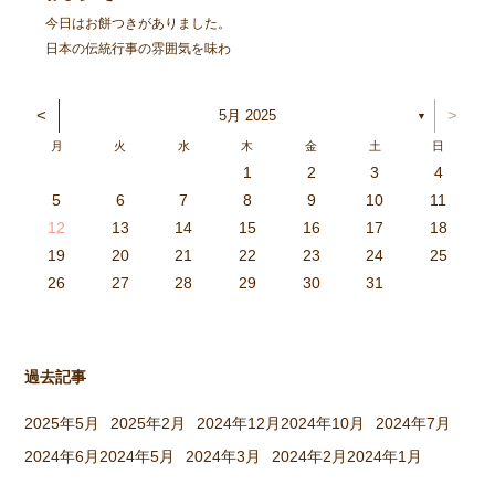
今日はお餅つきがありました。
日本の伝統行事の雰囲気を味わ
い、豊作を喜ぶ。と言うことを
ねらってしましたよ。 朝登園
<
>
5月 2025
▼
した子から、柳の木の葉っぱを
月
火
水
木
金
土
日
取ったり、かまどに焚べる木を
1
2
3
4
集めてきたり、臼や杵を運んだ
3
4
2
0
4
0
2
0
3
4
2
2
3
4
0
2
0
3
3
2
4
0
2
3
4
4
0
3
3
2
4
0
2
2
0
3
4
2
0
0
3
4
0
3
4
0
2
0
4
2
2
3
0
2
0
3
4
0
3
3
2
4
0
2
4
2
4
3
3
2
0
3
4
2
0
0
3
4
0
3
2
3
4
0
2
0
3
3
2
4
0
2
3
4
4
0
3
3
2
4
0
2
1
1
1
1
1
1
1
1
1
1
1
1
1
1
1
1
1
1
1
1
1
1
1
1
5
6
7
8
9
10
11
り、大人も子どもも一緒に […]
6
5
0
1
6
9
7
8
1
7
9
5
7
0
6
8
1
6
9
9
5
8
0
6
8
1
7
9
5
7
0
0
6
9
1
7
9
5
8
0
6
8
1
1
7
0
5
8
0
9
1
7
9
5
6
9
5
7
0
1
6
9
7
7
0
6
8
1
6
5
7
0
5
8
8
1
7
9
5
7
6
8
1
6
9
9
5
8
0
6
8
7
9
5
7
0
1
7
0
5
8
0
9
1
7
9
5
5
8
1
6
9
1
0
5
8
0
6
6
9
5
7
0
5
1
6
9
7
7
0
6
8
1
6
5
7
0
5
8
9
5
8
0
6
8
1
7
9
5
7
0
0
6
9
1
7
9
8
0
6
8
1
1
7
0
5
8
0
6
9
1
7
9
8
12
13
14
15
16
17
18
3
2
7
8
3
6
4
5
8
4
6
2
4
7
3
5
8
3
6
6
2
5
7
3
5
8
4
6
2
4
7
7
3
6
8
4
6
2
5
7
3
5
8
8
4
7
2
5
7
6
8
4
6
2
3
6
2
4
7
8
3
6
4
4
7
3
5
8
3
2
4
7
2
5
5
8
4
6
2
4
3
5
8
3
6
6
2
5
7
3
5
4
6
2
4
7
8
4
7
2
5
7
6
8
4
6
2
2
5
8
3
6
8
7
2
5
7
3
3
6
2
4
7
2
8
3
6
4
4
7
3
5
8
3
2
4
7
2
5
6
2
5
7
3
5
8
4
6
2
4
7
7
3
6
8
4
6
5
7
3
5
8
8
4
7
2
5
7
3
6
8
4
6
5
19
20
21
22
23
24
25
9
0
1
1
9
0
0
9
0
1
9
0
1
9
0
1
9
1
9
9
0
1
0
0
9
9
1
9
0
0
9
0
1
9
1
9
1
9
0
9
0
9
9
0
1
0
0
9
9
9
0
1
9
0
1
0
1
9
0
1
26
27
28
29
30
31
過去記事
2025年5月
2025年2月
2024年12月
2024年10月
2024年7月
2024年6月
2024年5月
2024年3月
2024年2月
2024年1月