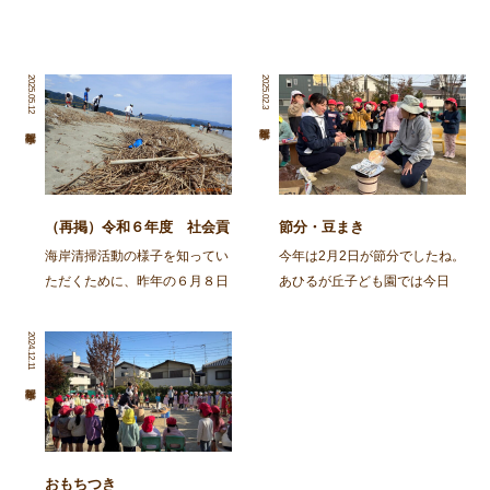
2025.05.12
2025.02.3
（再掲）令和６年度 社会貢
節分・豆まき
献活動～舞鶴・神崎海岸清掃
海岸清掃活動の様子を知ってい
今年は2月2日が節分でしたね。
活動～
ただくために、昨年の６月８日
あひるが丘子ども園では今日
に行われた海岸清掃活動の記事
（2月3日)節分の集いをしまし
を再掲します。 ～～～～～～
た。 朝から園庭でイワシを焼
2024.12.11
～～～～～～～～～～～～～～
きました。火の準備から興味
～～～～～～～～～～～～～～
津々の子ども達。「なんかいい
～～～～～～～～ 去る、6月8
匂いがしてきた」「お腹減って
日㈯に１ […]
きた」と火鉢を囲み焼け […]
おもちつき