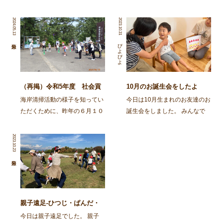
2024.05.13
2023.10.31
ぴよぴよ
（再掲）令和5年度 社会貢
10月のお誕生会をしたよ
献活動～舞鶴・神崎海岸清掃
海岸清掃活動の様子を知ってい
今日は10月生まれのお友達のお
活動～
ただくために、昨年の６月１０
誕生会をしました。 みんなで
日に行われた海岸清掃活動の記
スケッチブックシアターを楽し
事を再掲します。 ～～～～～
みましたよ。 今日はカレーを
2023.10.23
～～～～～～～～～～～～～～
作ろう！とお鍋が登場し、カレ
～～～～～～～～～～～～～～
ーライスのうたを歌いながら具
～～～～～～～～～ 去る6月
材を入れて、ぐつぐつ煮て、で
10日㈯、 […]
きあがり！ さあ次は、 […]
親子遠足-ひつじ・ぱんだ・
ばんび・ごりら-
今日は親子遠足でした。 親子