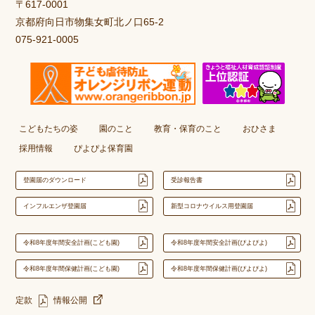
〒617-0001
京都府向日市物集女町北ノ口65-2
075-921-0005
こどもたちの姿
園のこと
教育・保育のこと
おひさま
採用情報
ぴよぴよ保育園
登園届のダウンロード
受診報告書
インフルエンザ登園届
新型コロナウイルス用登園届
令和8年度年間安全計画(こども園)
令和8年度年間安全計画(ぴよぴよ)
令和8年度年間保健計画(こども園)
令和8年度年間保健計画(ぴよぴよ)
定款
情報公開