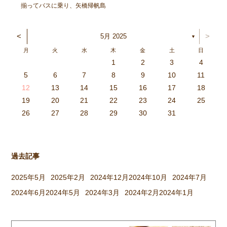
揃ってバスに乗り、矢橋帰帆島
公園へ出発！ 太陽が元気に顔
を出し、暑いくらいでしたが、
<
>
5月 2025
▼
各クラスにそれぞれ集まり、親
月
火
水
木
金
土
日
子で元気に遊びました。 〈ひ
1
2
3
4
つじぐみ〉 抱っこ、おんぶ、
3
4
2
0
4
0
2
0
3
4
2
2
3
4
0
2
0
3
3
2
4
0
2
3
4
4
0
3
3
2
4
0
2
2
0
3
4
2
0
0
3
4
0
3
4
0
2
0
4
2
2
3
0
2
0
3
4
0
3
3
2
4
0
2
4
2
4
3
3
2
0
3
4
2
0
0
3
4
0
3
2
3
4
0
2
0
3
3
2
4
0
2
3
4
4
0
3
3
2
4
0
2
1
1
1
1
1
1
1
1
1
1
1
1
1
1
1
1
1
1
1
1
1
1
1
1
5
6
7
8
9
10
11
どれにする？リレーをした […]
6
5
0
1
6
9
7
8
1
7
9
5
7
0
6
8
1
6
9
9
5
8
0
6
8
1
7
9
5
7
0
0
6
9
1
7
9
5
8
0
6
8
1
1
7
0
5
8
0
9
1
7
9
5
6
9
5
7
0
1
6
9
7
7
0
6
8
1
6
5
7
0
5
8
8
1
7
9
5
7
6
8
1
6
9
9
5
8
0
6
8
7
9
5
7
0
1
7
0
5
8
0
9
1
7
9
5
5
8
1
6
9
1
0
5
8
0
6
6
9
5
7
0
5
1
6
9
7
7
0
6
8
1
6
5
7
0
5
8
9
5
8
0
6
8
1
7
9
5
7
0
0
6
9
1
7
9
8
0
6
8
1
1
7
0
5
8
0
6
9
1
7
9
8
12
13
14
15
16
17
18
3
2
7
8
3
6
4
5
8
4
6
2
4
7
3
5
8
3
6
6
2
5
7
3
5
8
4
6
2
4
7
7
3
6
8
4
6
2
5
7
3
5
8
8
4
7
2
5
7
6
8
4
6
2
3
6
2
4
7
8
3
6
4
4
7
3
5
8
3
2
4
7
2
5
5
8
4
6
2
4
3
5
8
3
6
6
2
5
7
3
5
4
6
2
4
7
8
4
7
2
5
7
6
8
4
6
2
2
5
8
3
6
8
7
2
5
7
3
3
6
2
4
7
2
8
3
6
4
4
7
3
5
8
3
2
4
7
2
5
6
2
5
7
3
5
8
4
6
2
4
7
7
3
6
8
4
6
5
7
3
5
8
8
4
7
2
5
7
3
6
8
4
6
5
19
20
21
22
23
24
25
9
0
1
1
9
0
0
9
0
1
9
0
1
9
0
1
9
1
9
9
0
1
0
0
9
9
1
9
0
0
9
0
1
9
1
9
1
9
0
9
0
9
9
0
1
0
0
9
9
9
0
1
9
0
1
0
1
9
0
1
26
27
28
29
30
31
過去記事
2025年5月
2025年2月
2024年12月
2024年10月
2024年7月
2024年6月
2024年5月
2024年3月
2024年2月
2024年1月