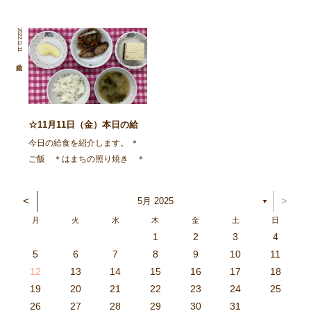
豆 ＊味噌汁（じゃがいも、玉
（大根、人参、厚揚げ、ちく
ねぎ、しめじ、ねぎ） 未満児
わ、ウインナー、こんにゃく）
2022.11.11
のみ 牛乳、サンフルーツ お
＊白菜とほうれん草のゆかり和
やつ お茶、ぱりんこ、チ
え 未満児のみ ・牛乳 ・み
ーズ 今日は、旬のそら豆が登
かん おやつ ＊牛乳 ＊胡麻
場しました。朝から未満 […]
クッキー […]
☆11月11日（金）本日の給
食メニュー☆
今日の給食を紹介します。 ＊
ご飯 ＊はまちの照り焼き ＊
蓮根とごぼうのおかかきんぴら
＊味噌汁（白菜、小松菜） ・
<
>
5月 2025
▼
未満児のみ（牛乳、りんご）
月
火
水
木
金
土
日
＊おやつ ＊牛乳 ＊あひるサ
1
2
3
4
ンド（チョコ） ＜離乳食後期
3
4
2
0
4
0
2
0
3
4
2
2
3
4
0
2
0
3
3
2
4
0
2
3
4
4
0
3
3
2
4
0
2
2
0
3
4
2
0
0
3
4
0
3
4
0
2
0
4
2
2
3
0
2
0
3
4
0
3
3
2
4
0
2
4
2
4
3
3
2
0
3
4
2
0
0
3
4
0
3
2
3
4
0
2
0
3
3
2
4
0
2
3
4
4
0
3
3
2
4
0
2
1
1
1
1
1
1
1
1
1
1
1
1
1
1
1
1
1
1
1
1
1
1
1
1
5
6
7
8
9
10
11
＞ ＊軟飯 ＊はまちの […]
6
5
0
1
6
9
7
8
1
7
9
5
7
0
6
8
1
6
9
9
5
8
0
6
8
1
7
9
5
7
0
0
6
9
1
7
9
5
8
0
6
8
1
1
7
0
5
8
0
9
1
7
9
5
6
9
5
7
0
1
6
9
7
7
0
6
8
1
6
5
7
0
5
8
8
1
7
9
5
7
6
8
1
6
9
9
5
8
0
6
8
7
9
5
7
0
1
7
0
5
8
0
9
1
7
9
5
5
8
1
6
9
1
0
5
8
0
6
6
9
5
7
0
5
1
6
9
7
7
0
6
8
1
6
5
7
0
5
8
9
5
8
0
6
8
1
7
9
5
7
0
0
6
9
1
7
9
8
0
6
8
1
1
7
0
5
8
0
6
9
1
7
9
8
12
13
14
15
16
17
18
3
2
7
8
3
6
4
5
8
4
6
2
4
7
3
5
8
3
6
6
2
5
7
3
5
8
4
6
2
4
7
7
3
6
8
4
6
2
5
7
3
5
8
8
4
7
2
5
7
6
8
4
6
2
3
6
2
4
7
8
3
6
4
4
7
3
5
8
3
2
4
7
2
5
5
8
4
6
2
4
3
5
8
3
6
6
2
5
7
3
5
4
6
2
4
7
8
4
7
2
5
7
6
8
4
6
2
2
5
8
3
6
8
7
2
5
7
3
3
6
2
4
7
2
8
3
6
4
4
7
3
5
8
3
2
4
7
2
5
6
2
5
7
3
5
8
4
6
2
4
7
7
3
6
8
4
6
5
7
3
5
8
8
4
7
2
5
7
3
6
8
4
6
5
19
20
21
22
23
24
25
9
0
1
1
9
0
0
9
0
1
9
0
1
9
0
1
9
1
9
9
0
1
0
0
9
9
1
9
0
0
9
0
1
9
1
9
1
9
0
9
0
9
9
0
1
0
0
9
9
9
0
1
9
0
1
0
1
9
0
1
26
27
28
29
30
31