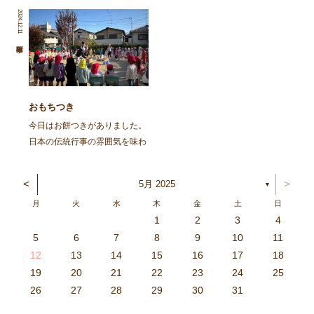
を再掲します。 ～～～～～～
た。 朝から園庭でイワシを焼
2024.12.11
～～～～～～～～～～～～～～
きました。火の準備から興味
～～～～～～～～～～～～～～
津々の子ども達。「なんかいい
～～～～～～～～ 去る、6月8
匂いがしてきた」「お腹減って
日㈯に１ […]
きた」と火鉢を囲み焼け […]
おもちつき
今日はお餅つきがありました。
日本の伝統行事の雰囲気を味わ
い、豊作を喜ぶ。と言うことを
ねらってしましたよ。 朝登園
<
>
5月 2025
▼
した子から、柳の木の葉っぱを
月
火
水
木
金
土
日
取ったり、かまどに焚べる木を
1
2
3
4
集めてきたり、臼や杵を運んだ
3
4
2
0
4
0
2
0
3
4
2
2
3
4
0
2
0
3
3
2
4
0
2
3
4
4
0
3
3
2
4
0
2
2
0
3
4
2
0
0
3
4
0
3
4
0
2
0
4
2
2
3
0
2
0
3
4
0
3
3
2
4
0
2
4
2
4
3
3
2
0
3
4
2
0
0
3
4
0
3
2
3
4
0
2
0
3
3
2
4
0
2
3
4
4
0
3
3
2
4
0
2
1
1
1
1
1
1
1
1
1
1
1
1
1
1
1
1
1
1
1
1
1
1
1
1
5
6
7
8
9
10
11
り、大人も子どもも一緒に […]
6
5
0
1
6
9
7
8
1
7
9
5
7
0
6
8
1
6
9
9
5
8
0
6
8
1
7
9
5
7
0
0
6
9
1
7
9
5
8
0
6
8
1
1
7
0
5
8
0
9
1
7
9
5
6
9
5
7
0
1
6
9
7
7
0
6
8
1
6
5
7
0
5
8
8
1
7
9
5
7
6
8
1
6
9
9
5
8
0
6
8
7
9
5
7
0
1
7
0
5
8
0
9
1
7
9
5
5
8
1
6
9
1
0
5
8
0
6
6
9
5
7
0
5
1
6
9
7
7
0
6
8
1
6
5
7
0
5
8
9
5
8
0
6
8
1
7
9
5
7
0
0
6
9
1
7
9
8
0
6
8
1
1
7
0
5
8
0
6
9
1
7
9
8
12
13
14
15
16
17
18
3
2
7
8
3
6
4
5
8
4
6
2
4
7
3
5
8
3
6
6
2
5
7
3
5
8
4
6
2
4
7
7
3
6
8
4
6
2
5
7
3
5
8
8
4
7
2
5
7
6
8
4
6
2
3
6
2
4
7
8
3
6
4
4
7
3
5
8
3
2
4
7
2
5
5
8
4
6
2
4
3
5
8
3
6
6
2
5
7
3
5
4
6
2
4
7
8
4
7
2
5
7
6
8
4
6
2
2
5
8
3
6
8
7
2
5
7
3
3
6
2
4
7
2
8
3
6
4
4
7
3
5
8
3
2
4
7
2
5
6
2
5
7
3
5
8
4
6
2
4
7
7
3
6
8
4
6
5
7
3
5
8
8
4
7
2
5
7
3
6
8
4
6
5
19
20
21
22
23
24
25
9
0
1
1
9
0
0
9
0
1
9
0
1
9
0
1
9
1
9
9
0
1
0
0
9
9
1
9
0
0
9
0
1
9
1
9
1
9
0
9
0
9
9
0
1
0
0
9
9
9
0
1
9
0
1
0
1
9
0
1
26
27
28
29
30
31