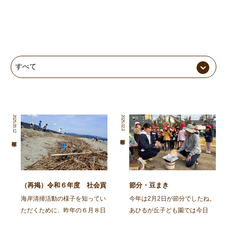
2025.05.12
2025.02.3
（再掲）令和６年度 社会貢
節分・豆まき
献活動～舞鶴・神崎海岸清掃
海岸清掃活動の様子を知ってい
今年は2月2日が節分でしたね。
活動～
ただくために、昨年の６月８日
あひるが丘子ども園では今日
に行われた海岸清掃活動の記事
（2月3日)節分の集いをしまし