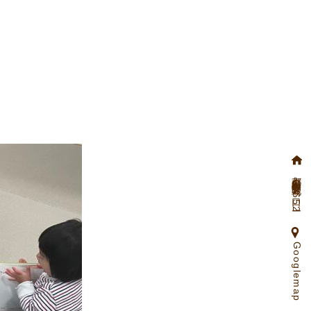
京都府向日市物集女町北ノ口65ー2
Googlemap