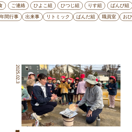
食
ご連絡
ひよこ組
ひつじ組
りす組
ばんび組
年間行事
出来事
リトミック
ぱんだ組
職員室
お
2025.02.3