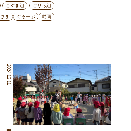
こぐま組
ごりら組
ひさま
ぐるーぷ
動画
2024.12.11