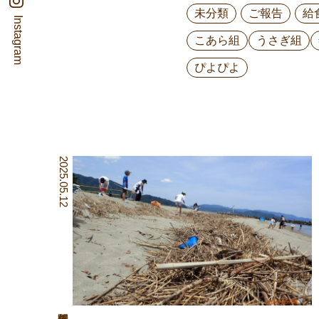
未分類
ご報告
給
Instagram
こあら組
うさぎ組
ぴよぴよ
2025.05.12