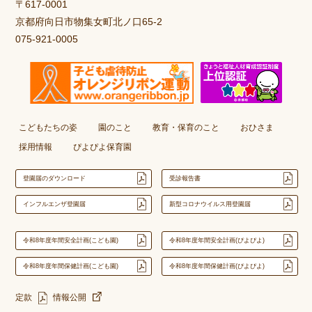
〒617-0001
京都府向日市物集女町北ノ口65-2
075-921-0005
こどもたちの姿
園のこと
教育・保育のこと
おひさま
採用情報
ぴよぴよ保育園
登園届のダウンロード
受診報告書
インフルエンザ登園届
新型コロナウイルス用登園届
令和8年度年間安全計画(こども園)
令和8年度年間安全計画(ぴよぴよ)
令和8年度年間保健計画(こども園)
令和8年度年間保健計画(ぴよぴよ)
定款
情報公開