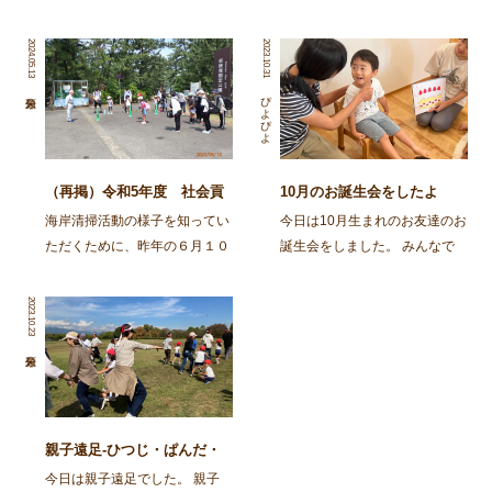
2024.05.13
2023.10.31
ぴよぴよ
（再掲）令和5年度 社会貢
10月のお誕生会をしたよ
献活動～舞鶴・神崎海岸清掃
海岸清掃活動の様子を知ってい
今日は10月生まれのお友達のお
活動～
ただくために、昨年の６月１０
誕生会をしました。 みんなで
日に行われた海岸清掃活動の記
スケッチブックシアターを楽し
事を再掲します。 ～～～～～
みましたよ。 今日はカレーを
2023.10.23
～～～～～～～～～～～～～～
作ろう！とお鍋が登場し、カレ
～～～～～～～～～～～～～～
ーライスのうたを歌いながら具
～～～～～～～～～ 去る6月
材を入れて、ぐつぐつ煮て、で
10日㈯、 […]
きあがり！ さあ次は、 […]
親子遠足-ひつじ・ぱんだ・
ばんび・ごりら-
今日は親子遠足でした。 親子