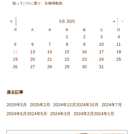
揃ってバスに乗り、矢橋帰帆島
公園へ出発！ 太陽が元気に顔
を出し、暑いくらいでしたが、
<
>
5月 2025
▼
各クラスにそれぞれ集まり、親
月
火
水
木
金
土
日
子で元気に遊びました。 〈ひ
1
2
3
4
つじぐみ〉 抱っこ、おんぶ、
3
4
2
0
4
0
2
0
3
4
2
2
3
4
0
2
0
3
3
2
4
0
2
3
4
4
0
3
3
2
4
0
2
2
0
3
4
2
0
0
3
4
0
3
4
0
2
0
4
2
2
3
0
2
0
3
4
0
3
3
2
4
0
2
4
2
4
3
3
2
0
3
4
2
0
0
3
4
0
3
2
3
4
0
2
0
3
3
2
4
0
2
3
4
4
0
3
3
2
4
0
2
1
1
1
1
1
1
1
1
1
1
1
1
1
1
1
1
1
1
1
1
1
1
1
1
5
6
7
8
9
10
11
どれにする？リレーをした […]
6
5
0
1
6
9
7
8
1
7
9
5
7
0
6
8
1
6
9
9
5
8
0
6
8
1
7
9
5
7
0
0
6
9
1
7
9
5
8
0
6
8
1
1
7
0
5
8
0
9
1
7
9
5
6
9
5
7
0
1
6
9
7
7
0
6
8
1
6
5
7
0
5
8
8
1
7
9
5
7
6
8
1
6
9
9
5
8
0
6
8
7
9
5
7
0
1
7
0
5
8
0
9
1
7
9
5
5
8
1
6
9
1
0
5
8
0
6
6
9
5
7
0
5
1
6
9
7
7
0
6
8
1
6
5
7
0
5
8
9
5
8
0
6
8
1
7
9
5
7
0
0
6
9
1
7
9
8
0
6
8
1
1
7
0
5
8
0
6
9
1
7
9
8
12
13
14
15
16
17
18
3
2
7
8
3
6
4
5
8
4
6
2
4
7
3
5
8
3
6
6
2
5
7
3
5
8
4
6
2
4
7
7
3
6
8
4
6
2
5
7
3
5
8
8
4
7
2
5
7
6
8
4
6
2
3
6
2
4
7
8
3
6
4
4
7
3
5
8
3
2
4
7
2
5
5
8
4
6
2
4
3
5
8
3
6
6
2
5
7
3
5
4
6
2
4
7
8
4
7
2
5
7
6
8
4
6
2
2
5
8
3
6
8
7
2
5
7
3
3
6
2
4
7
2
8
3
6
4
4
7
3
5
8
3
2
4
7
2
5
6
2
5
7
3
5
8
4
6
2
4
7
7
3
6
8
4
6
5
7
3
5
8
8
4
7
2
5
7
3
6
8
4
6
5
19
20
21
22
23
24
25
9
0
1
1
9
0
0
9
0
1
9
0
1
9
0
1
9
1
9
9
0
1
0
0
9
9
1
9
0
0
9
0
1
9
1
9
1
9
0
9
0
9
9
0
1
0
0
9
9
9
0
1
9
0
1
0
1
9
0
1
26
27
28
29
30
31
過去記事
2025年5月
2025年2月
2024年12月
2024年10月
2024年7月
2024年6月
2024年5月
2024年3月
2024年2月
2024年1月