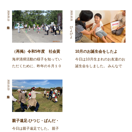
2024.05.13
2023.10.31
ぴよぴよ
（再掲）令和5年度 社会貢
10月のお誕生会をしたよ
献活動～舞鶴・神崎海岸清掃
海岸清掃活動の様子を知ってい
今日は10月生まれのお友達のお
活動～
ただくために、昨年の６月１０
誕生会をしました。 みんなで
日に行われた海岸清掃活動の記
スケッチブックシアターを楽し
事を再掲します。 ～～～～～
みましたよ。 今日はカレーを
2023.10.23
～～～～～～～～～～～～～～
作ろう！とお鍋が登場し、カレ
～～～～～～～～～～～～～～
ーライスのうたを歌いながら具
～～～～～～～～～ 去る6月
材を入れて、ぐつぐつ煮て、で
10日㈯、 […]
きあがり！ さあ次は、 […]
親子遠足-ひつじ・ぱんだ・
ばんび・ごりら-
今日は親子遠足でした。 親子