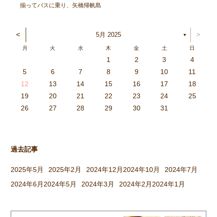
揃ってバスに乗り、矢橋帰帆島
公園へ出発！ 太陽が元気に顔
を出し、暑いくらいでしたが、
<
>
5月 2025
▼
各クラスにそれぞれ集まり、親
月
火
水
木
金
土
日
子で元気に遊びました。 〈ひ
1
2
3
4
つじぐみ〉 抱っこ、おんぶ、
3
4
2
0
4
0
2
0
3
4
2
2
3
4
0
2
0
3
3
2
4
0
2
3
4
4
0
3
3
2
4
0
2
2
0
3
4
2
0
0
3
4
0
3
4
0
2
0
4
2
2
3
0
2
0
3
4
0
3
3
2
4
0
2
4
2
4
3
3
2
0
3
4
2
0
0
3
4
0
3
2
3
4
0
2
0
3
3
2
4
0
2
3
4
4
0
3
3
2
4
0
2
1
1
1
1
1
1
1
1
1
1
1
1
1
1
1
1
1
1
1
1
1
1
1
1
5
6
7
8
9
10
11
どれにする？リレーをした […]
6
5
0
1
6
9
7
8
1
7
9
5
7
0
6
8
1
6
9
9
5
8
0
6
8
1
7
9
5
7
0
0
6
9
1
7
9
5
8
0
6
8
1
1
7
0
5
8
0
9
1
7
9
5
6
9
5
7
0
1
6
9
7
7
0
6
8
1
6
5
7
0
5
8
8
1
7
9
5
7
6
8
1
6
9
9
5
8
0
6
8
7
9
5
7
0
1
7
0
5
8
0
9
1
7
9
5
5
8
1
6
9
1
0
5
8
0
6
6
9
5
7
0
5
1
6
9
7
7
0
6
8
1
6
5
7
0
5
8
9
5
8
0
6
8
1
7
9
5
7
0
0
6
9
1
7
9
8
0
6
8
1
1
7
0
5
8
0
6
9
1
7
9
8
12
13
14
15
16
17
18
3
2
7
8
3
6
4
5
8
4
6
2
4
7
3
5
8
3
6
6
2
5
7
3
5
8
4
6
2
4
7
7
3
6
8
4
6
2
5
7
3
5
8
8
4
7
2
5
7
6
8
4
6
2
3
6
2
4
7
8
3
6
4
4
7
3
5
8
3
2
4
7
2
5
5
8
4
6
2
4
3
5
8
3
6
6
2
5
7
3
5
4
6
2
4
7
8
4
7
2
5
7
6
8
4
6
2
2
5
8
3
6
8
7
2
5
7
3
3
6
2
4
7
2
8
3
6
4
4
7
3
5
8
3
2
4
7
2
5
6
2
5
7
3
5
8
4
6
2
4
7
7
3
6
8
4
6
5
7
3
5
8
8
4
7
2
5
7
3
6
8
4
6
5
19
20
21
22
23
24
25
9
0
1
1
9
0
0
9
0
1
9
0
1
9
0
1
9
1
9
9
0
1
0
0
9
9
1
9
0
0
9
0
1
9
1
9
1
9
0
9
0
9
9
0
1
0
0
9
9
9
0
1
9
0
1
0
1
9
0
1
26
27
28
29
30
31
過去記事
2025年5月
2025年2月
2024年12月
2024年10月
2024年7月
2024年6月
2024年5月
2024年3月
2024年2月
2024年1月