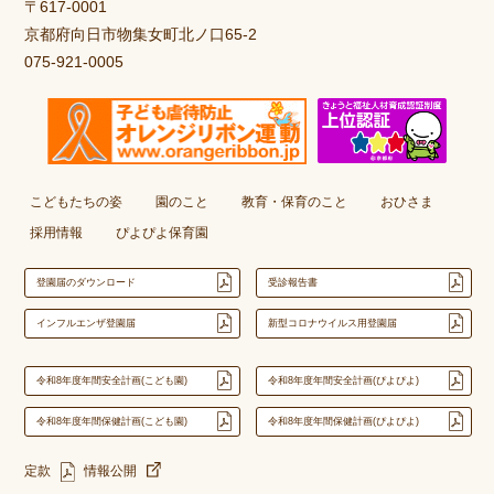
〒617-0001
京都府向日市物集女町北ノ口65-2
075-921-0005
こどもたちの姿
園のこと
教育・保育のこと
おひさま
採用情報
ぴよぴよ保育園
登園届のダウンロード
受診報告書
インフルエンザ登園届
新型コロナウイルス用登園届
令和8年度年間安全計画(こども園)
令和8年度年間安全計画(ぴよぴよ)
令和8年度年間保健計画(こども園)
令和8年度年間保健計画(ぴよぴよ)
定款
情報公開