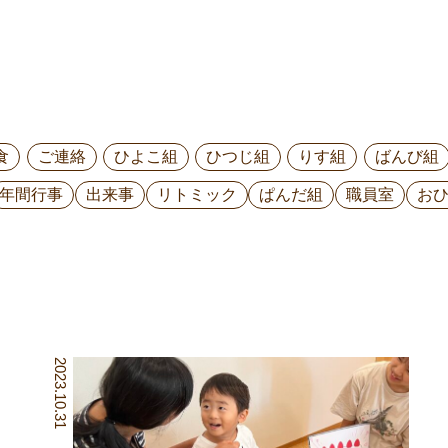
食
ご連絡
ひよこ組
ひつじ組
りす組
ばんび組
年間行事
出来事
リトミック
ぱんだ組
職員室
お
2023.10.31