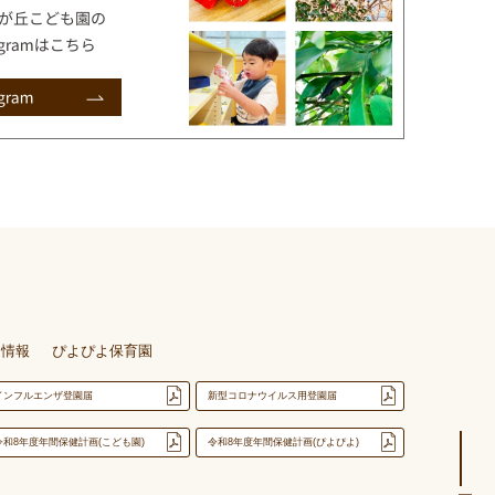
用情報
ぴよぴよ保育園
インフルエンザ登園届
新型コロナウイルス用登園届
令和8年度年間保健計画(こども園)
令和8年度年間保健計画(ぴよぴよ)