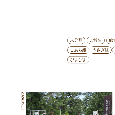
未分類
ご報告
給
こあら組
うさぎ組
ぴよぴよ
2024.05.13