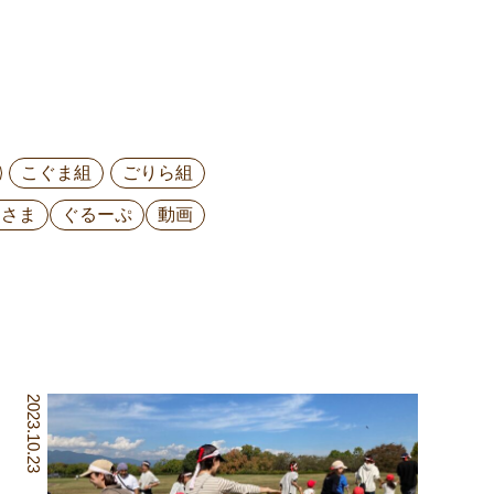
こぐま組
ごりら組
ひさま
ぐるーぷ
動画
2023.10.23