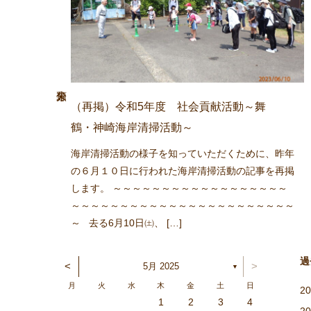
（再掲）令和5年度 社会貢献活動～舞
鶴・神崎海岸清掃活動～
海岸清掃活動の様子を知っていただくために、昨年
の６月１０日に行われた海岸清掃活動の記事を再掲
します。 ～～～～～～～～～～～～～～～～～～
～～～～～～～～～～～～～～～～～～～～～～～
～ 去る6月10日㈯、 […]
過
<
>
5月 2025
▼
月
火
水
木
金
土
日
2
1
5
6
1
4
2
3
6
2
4
2
5
1
3
6
1
4
4
3
5
1
3
6
2
4
2
5
5
1
4
6
2
4
3
5
1
3
6
6
2
5
3
5
4
6
2
4
1
4
2
5
6
1
4
2
2
5
1
3
6
1
2
5
3
3
6
2
4
2
1
3
6
1
4
4
3
5
1
3
2
4
2
5
6
2
5
3
5
4
6
2
4
3
6
1
4
6
5
3
5
1
1
4
2
5
6
1
4
2
2
5
1
3
6
1
2
5
3
4
3
5
1
3
6
2
4
2
5
5
1
4
6
2
4
3
5
1
3
6
6
2
5
3
5
1
4
6
2
4
3
2
1
6
7
2
5
3
4
7
3
5
1
3
6
2
4
7
2
5
5
1
4
6
2
4
7
3
5
1
3
6
6
2
5
7
3
5
1
4
6
2
4
7
7
3
6
1
4
6
5
7
3
5
1
2
5
1
3
6
7
2
5
3
3
6
2
4
7
2
1
3
6
1
4
4
7
3
5
1
3
2
4
7
2
5
5
1
4
6
2
4
3
5
1
3
6
7
3
6
1
4
6
5
7
3
5
1
1
4
7
2
5
7
6
1
4
6
2
2
5
1
3
6
1
7
2
5
3
3
6
2
4
7
2
1
3
6
1
4
5
1
4
6
2
4
7
3
5
1
3
6
6
2
5
7
3
5
4
6
2
4
7
7
3
6
1
4
6
2
5
7
3
5
4
1
2
3
4