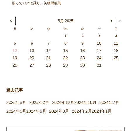
揃ってバスに乗り、矢橋帰帆島
公園へ出発！ 太陽が元気に顔
を出し、暑いくらいでしたが、
<
>
5月 2025
▼
各クラスにそれぞれ集まり、親
月
火
水
木
金
土
日
子で元気に遊びました。 〈ひ
1
2
3
4
つじぐみ〉 抱っこ、おんぶ、
3
4
2
0
4
0
2
0
3
4
2
2
3
4
0
2
0
3
3
2
4
0
2
3
4
4
0
3
3
2
4
0
2
2
0
3
4
2
0
0
3
4
0
3
4
0
2
0
4
2
2
3
0
2
0
3
4
0
3
3
2
4
0
2
4
2
4
3
3
2
0
3
4
2
0
0
3
4
0
3
2
3
4
0
2
0
3
3
2
4
0
2
3
4
4
0
3
3
2
4
0
2
1
1
1
1
1
1
1
1
1
1
1
1
1
1
1
1
1
1
1
1
1
1
1
1
5
6
7
8
9
10
11
どれにする？リレーをした […]
6
5
0
1
6
9
7
8
1
7
9
5
7
0
6
8
1
6
9
9
5
8
0
6
8
1
7
9
5
7
0
0
6
9
1
7
9
5
8
0
6
8
1
1
7
0
5
8
0
9
1
7
9
5
6
9
5
7
0
1
6
9
7
7
0
6
8
1
6
5
7
0
5
8
8
1
7
9
5
7
6
8
1
6
9
9
5
8
0
6
8
7
9
5
7
0
1
7
0
5
8
0
9
1
7
9
5
5
8
1
6
9
1
0
5
8
0
6
6
9
5
7
0
5
1
6
9
7
7
0
6
8
1
6
5
7
0
5
8
9
5
8
0
6
8
1
7
9
5
7
0
0
6
9
1
7
9
8
0
6
8
1
1
7
0
5
8
0
6
9
1
7
9
8
12
13
14
15
16
17
18
3
2
7
8
3
6
4
5
8
4
6
2
4
7
3
5
8
3
6
6
2
5
7
3
5
8
4
6
2
4
7
7
3
6
8
4
6
2
5
7
3
5
8
8
4
7
2
5
7
6
8
4
6
2
3
6
2
4
7
8
3
6
4
4
7
3
5
8
3
2
4
7
2
5
5
8
4
6
2
4
3
5
8
3
6
6
2
5
7
3
5
4
6
2
4
7
8
4
7
2
5
7
6
8
4
6
2
2
5
8
3
6
8
7
2
5
7
3
3
6
2
4
7
2
8
3
6
4
4
7
3
5
8
3
2
4
7
2
5
6
2
5
7
3
5
8
4
6
2
4
7
7
3
6
8
4
6
5
7
3
5
8
8
4
7
2
5
7
3
6
8
4
6
5
19
20
21
22
23
24
25
9
0
1
1
9
0
0
9
0
1
9
0
1
9
0
1
9
1
9
9
0
1
0
0
9
9
1
9
0
0
9
0
1
9
1
9
1
9
0
9
0
9
9
0
1
0
0
9
9
9
0
1
9
0
1
0
1
9
0
1
26
27
28
29
30
31
過去記事
2025年5月
2025年2月
2024年12月
2024年10月
2024年7月
2024年6月
2024年5月
2024年3月
2024年2月
2024年1月