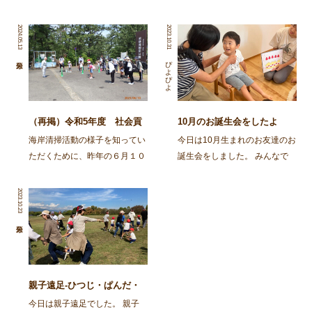
2024.05.13
2023.10.31
ぴよぴよ
（再掲）令和5年度 社会貢
10月のお誕生会をしたよ
献活動～舞鶴・神崎海岸清掃
海岸清掃活動の様子を知ってい
今日は10月生まれのお友達のお
活動～
ただくために、昨年の６月１０
誕生会をしました。 みんなで
日に行われた海岸清掃活動の記
スケッチブックシアターを楽し
事を再掲します。 ～～～～～
みましたよ。 今日はカレーを
2023.10.23
～～～～～～～～～～～～～～
作ろう！とお鍋が登場し、カレ
～～～～～～～～～～～～～～
ーライスのうたを歌いながら具
～～～～～～～～～ 去る6月
材を入れて、ぐつぐつ煮て、で
10日㈯、 […]
きあがり！ さあ次は、 […]
親子遠足-ひつじ・ぱんだ・
ばんび・ごりら-
今日は親子遠足でした。 親子