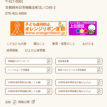
〒617-0001
京都府向日市物集女町北ノ口65-2
075-921-0005
こどもたちの姿
園のこと
教育・保育のこと
おひさま
採用情報
ぴよぴよ保育園
登園届のダウンロード
受診報告書
インフルエンザ登園届
新型コロナウイルス用登園届
令和8年度年間安全計画(こども園)
令和8年度年間安全計画(ぴよぴよ)
令和8年度年間保健計画(こども園)
令和8年度年間保健計画(ぴよぴよ)
定款
情報公開