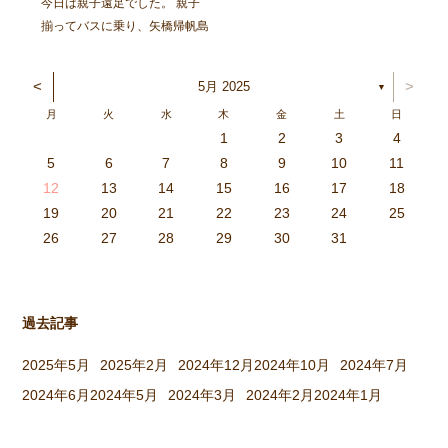
今日は親子遠足でした。 親子
揃ってバスに乗り、矢橋帰帆島
公園へ出発！ 太陽が元気に顔
を出し、暑いくらいでしたが、
<
>
5月 2025
▼
各クラスにそれぞれ集まり、親
月
火
水
木
金
土
日
子で元気に遊びました。 〈ひ
1
2
3
4
つじぐみ〉 抱っこ、おんぶ、
3
4
2
0
4
0
2
0
3
4
2
2
3
4
0
2
0
3
3
2
4
0
2
3
4
4
0
3
3
2
4
0
2
2
0
3
4
2
0
0
3
4
0
3
4
0
2
0
4
2
2
3
0
2
0
3
4
0
3
3
2
4
0
2
4
2
4
3
3
2
0
3
4
2
0
0
3
4
0
3
2
3
4
0
2
0
3
3
2
4
0
2
3
4
4
0
3
3
2
4
0
2
1
1
1
1
1
1
1
1
1
1
1
1
1
1
1
1
1
1
1
1
1
1
1
1
5
6
7
8
9
10
11
どれにする？リレーをした […]
6
5
0
1
6
9
7
8
1
7
9
5
7
0
6
8
1
6
9
9
5
8
0
6
8
1
7
9
5
7
0
0
6
9
1
7
9
5
8
0
6
8
1
1
7
0
5
8
0
9
1
7
9
5
6
9
5
7
0
1
6
9
7
7
0
6
8
1
6
5
7
0
5
8
8
1
7
9
5
7
6
8
1
6
9
9
5
8
0
6
8
7
9
5
7
0
1
7
0
5
8
0
9
1
7
9
5
5
8
1
6
9
1
0
5
8
0
6
6
9
5
7
0
5
1
6
9
7
7
0
6
8
1
6
5
7
0
5
8
9
5
8
0
6
8
1
7
9
5
7
0
0
6
9
1
7
9
8
0
6
8
1
1
7
0
5
8
0
6
9
1
7
9
8
12
13
14
15
16
17
18
3
2
7
8
3
6
4
5
8
4
6
2
4
7
3
5
8
3
6
6
2
5
7
3
5
8
4
6
2
4
7
7
3
6
8
4
6
2
5
7
3
5
8
8
4
7
2
5
7
6
8
4
6
2
3
6
2
4
7
8
3
6
4
4
7
3
5
8
3
2
4
7
2
5
5
8
4
6
2
4
3
5
8
3
6
6
2
5
7
3
5
4
6
2
4
7
8
4
7
2
5
7
6
8
4
6
2
2
5
8
3
6
8
7
2
5
7
3
3
6
2
4
7
2
8
3
6
4
4
7
3
5
8
3
2
4
7
2
5
6
2
5
7
3
5
8
4
6
2
4
7
7
3
6
8
4
6
5
7
3
5
8
8
4
7
2
5
7
3
6
8
4
6
5
19
20
21
22
23
24
25
9
0
1
1
9
0
0
9
0
1
9
0
1
9
0
1
9
1
9
9
0
1
0
0
9
9
1
9
0
0
9
0
1
9
1
9
1
9
0
9
0
9
9
0
1
0
0
9
9
9
0
1
9
0
1
0
1
9
0
1
26
27
28
29
30
31
過去記事
2025年5月
2025年2月
2024年12月
2024年10月
2024年7月
2024年6月
2024年5月
2024年3月
2024年2月
2024年1月