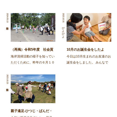
2024.05.13
2023.10.31
ぴよぴよ
（再掲）令和5年度 社会貢
10月のお誕生会をしたよ
献活動～舞鶴・神崎海岸清掃
海岸清掃活動の様子を知ってい
今日は10月生まれのお友達のお
活動～
ただくために、昨年の６月１０
誕生会をしました。 みんなで
日に行われた海岸清掃活動の記
スケッチブックシアターを楽し
事を再掲します。 ～～～～～
みましたよ。 今日はカレーを
2023.10.23
～～～～～～～～～～～～～～
作ろう！とお鍋が登場し、カレ
～～～～～～～～～～～～～～
ーライスのうたを歌いながら具
～～～～～～～～～ 去る6月
材を入れて、ぐつぐつ煮て、で
10日㈯、 […]
きあがり！ さあ次は、 […]
親子遠足-ひつじ・ぱんだ・
ばんび・ごりら-