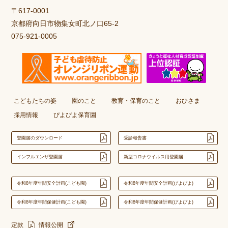
〒617-0001
京都府向日市物集女町北ノ口65-2
075-921-0005
こどもたちの姿
園のこと
教育・保育のこと
おひさま
採用情報
ぴよぴよ保育園
登園届のダウンロード
受診報告書
インフルエンザ登園届
新型コロナウイルス用登園届
令和8年度年間安全計画(こども園)
令和8年度年間安全計画(ぴよぴよ)
令和8年度年間保健計画(こども園)
令和8年度年間保健計画(ぴよぴよ)
定款
情報公開