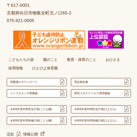
〒617-0001
京都府向日市物集女町北ノ口65-2
075-921-0005
こどもたちの姿
園のこと
教育・保育のこと
おひさま
採用情報
ぴよぴよ保育園
登園届のダウンロード
受診報告書
インフルエンザ登園届
新型コロナウイルス用登園届
令和8年度年間安全計画(こども園)
令和8年度年間安全計画(ぴよぴよ)
令和8年度年間保健計画(こども園)
令和8年度年間保健計画(ぴよぴよ)
定款
情報公開