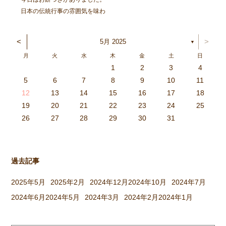
日本の伝統行事の雰囲気を味わ
い、豊作を喜ぶ。と言うことを
ねらってしましたよ。 朝登園
<
>
5月 2025
▼
した子から、柳の木の葉っぱを
月
火
水
木
金
土
日
取ったり、かまどに焚べる木を
1
2
3
4
集めてきたり、臼や杵を運んだ
3
4
2
0
4
0
2
0
3
4
2
2
3
4
0
2
0
3
3
2
4
0
2
3
4
4
0
3
3
2
4
0
2
2
0
3
4
2
0
0
3
4
0
3
4
0
2
0
4
2
2
3
0
2
0
3
4
0
3
3
2
4
0
2
4
2
4
3
3
2
0
3
4
2
0
0
3
4
0
3
2
3
4
0
2
0
3
3
2
4
0
2
3
4
4
0
3
3
2
4
0
2
1
1
1
1
1
1
1
1
1
1
1
1
1
1
1
1
1
1
1
1
1
1
1
1
5
6
7
8
9
10
11
り、大人も子どもも一緒に […]
6
5
0
1
6
9
7
8
1
7
9
5
7
0
6
8
1
6
9
9
5
8
0
6
8
1
7
9
5
7
0
0
6
9
1
7
9
5
8
0
6
8
1
1
7
0
5
8
0
9
1
7
9
5
6
9
5
7
0
1
6
9
7
7
0
6
8
1
6
5
7
0
5
8
8
1
7
9
5
7
6
8
1
6
9
9
5
8
0
6
8
7
9
5
7
0
1
7
0
5
8
0
9
1
7
9
5
5
8
1
6
9
1
0
5
8
0
6
6
9
5
7
0
5
1
6
9
7
7
0
6
8
1
6
5
7
0
5
8
9
5
8
0
6
8
1
7
9
5
7
0
0
6
9
1
7
9
8
0
6
8
1
1
7
0
5
8
0
6
9
1
7
9
8
12
13
14
15
16
17
18
3
2
7
8
3
6
4
5
8
4
6
2
4
7
3
5
8
3
6
6
2
5
7
3
5
8
4
6
2
4
7
7
3
6
8
4
6
2
5
7
3
5
8
8
4
7
2
5
7
6
8
4
6
2
3
6
2
4
7
8
3
6
4
4
7
3
5
8
3
2
4
7
2
5
5
8
4
6
2
4
3
5
8
3
6
6
2
5
7
3
5
4
6
2
4
7
8
4
7
2
5
7
6
8
4
6
2
2
5
8
3
6
8
7
2
5
7
3
3
6
2
4
7
2
8
3
6
4
4
7
3
5
8
3
2
4
7
2
5
6
2
5
7
3
5
8
4
6
2
4
7
7
3
6
8
4
6
5
7
3
5
8
8
4
7
2
5
7
3
6
8
4
6
5
19
20
21
22
23
24
25
9
0
1
1
9
0
0
9
0
1
9
0
1
9
0
1
9
1
9
9
0
1
0
0
9
9
1
9
0
0
9
0
1
9
1
9
1
9
0
9
0
9
9
0
1
0
0
9
9
9
0
1
9
0
1
0
1
9
0
1
26
27
28
29
30
31
過去記事
2025年5月
2025年2月
2024年12月
2024年10月
2024年7月
2024年6月
2024年5月
2024年3月
2024年2月
2024年1月