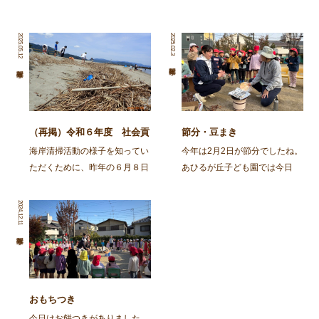
2025.05.12
2025.02.3
（再掲）令和６年度 社会貢
節分・豆まき
献活動～舞鶴・神崎海岸清掃
海岸清掃活動の様子を知ってい
今年は2月2日が節分でしたね。
活動～
ただくために、昨年の６月８日
あひるが丘子ども園では今日
に行われた海岸清掃活動の記事
（2月3日)節分の集いをしまし
を再掲します。 ～～～～～～
た。 朝から園庭でイワシを焼
2024.12.11
～～～～～～～～～～～～～～
きました。火の準備から興味
～～～～～～～～～～～～～～
津々の子ども達。「なんかいい
～～～～～～～～ 去る、6月8
匂いがしてきた」「お腹減って
日㈯に１ […]
きた」と火鉢を囲み焼け […]
おもちつき
今日はお餅つきがありました。