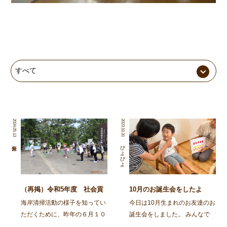
2024.05.13
2023.10.31
ぴよぴよ
（再掲）令和5年度 社会貢
10月のお誕生会をしたよ
献活動～舞鶴・神崎海岸清掃
海岸清掃活動の様子を知ってい
今日は10月生まれのお友達のお
活動～
ただくために、昨年の６月１０
誕生会をしました。 みんなで
日に行われた海岸清掃活動の記
スケッチブックシアターを楽し