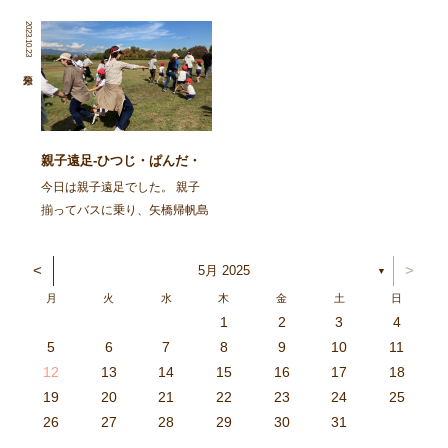
事を再掲します。 ～～～～～
みましたよ。 今日はカレーを
2023.10.23
～～～～～～～～～～～～～～
作ろう！とお鍋が登場し、カレ
～～～～～～～～～～～～～～
ーライスのうたを歌いながら具
～～～～～～～～～ 去る6月
材を入れて、ぐつぐつ煮て、で
10日㈯、 […]
きあがり！ さあ次は、 […]
親子遠足-ひつじ・ぱんだ・
ばんび・ごりら-
今日は親子遠足でした。 親子
揃ってバスに乗り、矢橋帰帆島
公園へ出発！ 太陽が元気に顔
を出し、暑いくらいでしたが、
<
>
5月 2025
▼
各クラスにそれぞれ集まり、親
月
火
水
木
金
土
日
子で元気に遊びました。 〈ひ
1
2
3
4
つじぐみ〉 抱っこ、おんぶ、
3
4
2
0
4
0
2
0
3
4
2
2
3
4
0
2
0
3
3
2
4
0
2
3
4
4
0
3
3
2
4
0
2
2
0
3
4
2
0
0
3
4
0
3
4
0
2
0
4
2
2
3
0
2
0
3
4
0
3
3
2
4
0
2
4
2
4
3
3
2
0
3
4
2
0
0
3
4
0
3
2
3
4
0
2
0
3
3
2
4
0
2
3
4
4
0
3
3
2
4
0
2
1
1
1
1
1
1
1
1
1
1
1
1
1
1
1
1
1
1
1
1
1
1
1
1
5
6
7
8
9
10
11
どれにする？リレーをした […]
6
5
0
1
6
9
7
8
1
7
9
5
7
0
6
8
1
6
9
9
5
8
0
6
8
1
7
9
5
7
0
0
6
9
1
7
9
5
8
0
6
8
1
1
7
0
5
8
0
9
1
7
9
5
6
9
5
7
0
1
6
9
7
7
0
6
8
1
6
5
7
0
5
8
8
1
7
9
5
7
6
8
1
6
9
9
5
8
0
6
8
7
9
5
7
0
1
7
0
5
8
0
9
1
7
9
5
5
8
1
6
9
1
0
5
8
0
6
6
9
5
7
0
5
1
6
9
7
7
0
6
8
1
6
5
7
0
5
8
9
5
8
0
6
8
1
7
9
5
7
0
0
6
9
1
7
9
8
0
6
8
1
1
7
0
5
8
0
6
9
1
7
9
8
12
13
14
15
16
17
18
3
2
7
8
3
6
4
5
8
4
6
2
4
7
3
5
8
3
6
6
2
5
7
3
5
8
4
6
2
4
7
7
3
6
8
4
6
2
5
7
3
5
8
8
4
7
2
5
7
6
8
4
6
2
3
6
2
4
7
8
3
6
4
4
7
3
5
8
3
2
4
7
2
5
5
8
4
6
2
4
3
5
8
3
6
6
2
5
7
3
5
4
6
2
4
7
8
4
7
2
5
7
6
8
4
6
2
2
5
8
3
6
8
7
2
5
7
3
3
6
2
4
7
2
8
3
6
4
4
7
3
5
8
3
2
4
7
2
5
6
2
5
7
3
5
8
4
6
2
4
7
7
3
6
8
4
6
5
7
3
5
8
8
4
7
2
5
7
3
6
8
4
6
5
19
20
21
22
23
24
25
9
0
1
1
9
0
0
9
0
1
9
0
1
9
0
1
9
1
9
9
0
1
0
0
9
9
1
9
0
0
9
0
1
9
1
9
1
9
0
9
0
9
9
0
1
0
0
9
9
9
0
1
9
0
1
0
1
9
0
1
26
27
28
29
30
31