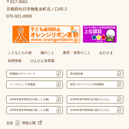
〒617-0001
京都府向日市物集女町北ノ口65-2
075-921-0005
こどもたちの姿
園のこと
教育・保育のこと
おひさま
採用情報
ぴよぴよ保育園
登園届のダウンロード
受診報告書
インフルエンザ登園届
新型コロナウイルス用登園届
令和8年度年間安全計画(こども園)
令和8年度年間安全計画(ぴよぴよ)
令和8年度年間保健計画(こども園)
令和8年度年間保健計画(ぴよぴよ)
定款
情報公開