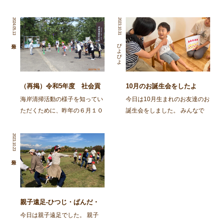
2024.05.13
2023.10.31
ぴよぴよ
（再掲）令和5年度 社会貢
10月のお誕生会をしたよ
献活動～舞鶴・神崎海岸清掃
海岸清掃活動の様子を知ってい
今日は10月生まれのお友達のお
活動～
ただくために、昨年の６月１０
誕生会をしました。 みんなで
日に行われた海岸清掃活動の記
スケッチブックシアターを楽し
事を再掲します。 ～～～～～
みましたよ。 今日はカレーを
2023.10.23
～～～～～～～～～～～～～～
作ろう！とお鍋が登場し、カレ
～～～～～～～～～～～～～～
ーライスのうたを歌いながら具
～～～～～～～～～ 去る6月
材を入れて、ぐつぐつ煮て、で
10日㈯、 […]
きあがり！ さあ次は、 […]
親子遠足-ひつじ・ぱんだ・
ばんび・ごりら-
今日は親子遠足でした。 親子