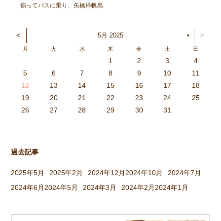
揃ってバスに乗り、矢橋帰帆島
公園へ出発！ 太陽が元気に顔
を出し、暑いくらいでしたが、
<
>
5月 2025
▼
各クラスにそれぞれ集まり、親
月
火
水
木
金
土
日
子で元気に遊びました。 〈ひ
1
2
3
4
つじぐみ〉 抱っこ、おんぶ、
3
4
2
0
4
0
2
0
3
4
2
2
3
4
0
2
0
3
3
2
4
0
2
3
4
4
0
3
3
2
4
0
2
2
0
3
4
2
0
0
3
4
0
3
4
0
2
0
4
2
2
3
0
2
0
3
4
0
3
3
2
4
0
2
4
2
4
3
3
2
0
3
4
2
0
0
3
4
0
3
2
3
4
0
2
0
3
3
2
4
0
2
3
4
4
0
3
3
2
4
0
2
1
1
1
1
1
1
1
1
1
1
1
1
1
1
1
1
1
1
1
1
1
1
1
1
5
6
7
8
9
10
11
どれにする？リレーをした […]
6
5
0
1
6
9
7
8
1
7
9
5
7
0
6
8
1
6
9
9
5
8
0
6
8
1
7
9
5
7
0
0
6
9
1
7
9
5
8
0
6
8
1
1
7
0
5
8
0
9
1
7
9
5
6
9
5
7
0
1
6
9
7
7
0
6
8
1
6
5
7
0
5
8
8
1
7
9
5
7
6
8
1
6
9
9
5
8
0
6
8
7
9
5
7
0
1
7
0
5
8
0
9
1
7
9
5
5
8
1
6
9
1
0
5
8
0
6
6
9
5
7
0
5
1
6
9
7
7
0
6
8
1
6
5
7
0
5
8
9
5
8
0
6
8
1
7
9
5
7
0
0
6
9
1
7
9
8
0
6
8
1
1
7
0
5
8
0
6
9
1
7
9
8
12
13
14
15
16
17
18
3
2
7
8
3
6
4
5
8
4
6
2
4
7
3
5
8
3
6
6
2
5
7
3
5
8
4
6
2
4
7
7
3
6
8
4
6
2
5
7
3
5
8
8
4
7
2
5
7
6
8
4
6
2
3
6
2
4
7
8
3
6
4
4
7
3
5
8
3
2
4
7
2
5
5
8
4
6
2
4
3
5
8
3
6
6
2
5
7
3
5
4
6
2
4
7
8
4
7
2
5
7
6
8
4
6
2
2
5
8
3
6
8
7
2
5
7
3
3
6
2
4
7
2
8
3
6
4
4
7
3
5
8
3
2
4
7
2
5
6
2
5
7
3
5
8
4
6
2
4
7
7
3
6
8
4
6
5
7
3
5
8
8
4
7
2
5
7
3
6
8
4
6
5
19
20
21
22
23
24
25
9
0
1
1
9
0
0
9
0
1
9
0
1
9
0
1
9
1
9
9
0
1
0
0
9
9
1
9
0
0
9
0
1
9
1
9
1
9
0
9
0
9
9
0
1
0
0
9
9
9
0
1
9
0
1
0
1
9
0
1
26
27
28
29
30
31
過去記事
2025年5月
2025年2月
2024年12月
2024年10月
2024年7月
2024年6月
2024年5月
2024年3月
2024年2月
2024年1月