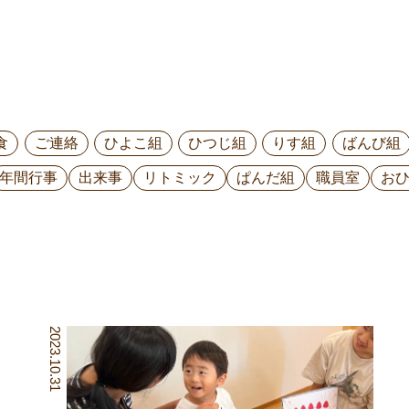
食
ご連絡
ひよこ組
ひつじ組
りす組
ばんび組
年間行事
出来事
リトミック
ぱんだ組
職員室
お
2023.10.31