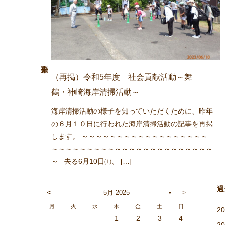
（再掲）令和5年度 社会貢献活動～舞
鶴・神崎海岸清掃活動～
海岸清掃活動の様子を知っていただくために、昨年
の６月１０日に行われた海岸清掃活動の記事を再掲
します。 ～～～～～～～～～～～～～～～～～～
～～～～～～～～～～～～～～～～～～～～～～～
～ 去る6月10日㈯、 […]
過
<
>
5月 2025
▼
月
火
水
木
金
土
日
2
1
5
6
1
4
2
3
6
2
4
2
5
1
3
6
1
4
4
3
5
1
3
6
2
4
2
5
5
1
4
6
2
4
3
5
1
3
6
6
2
5
3
5
4
6
2
4
1
4
2
5
6
1
4
2
2
5
1
3
6
1
2
5
3
3
6
2
4
2
1
3
6
1
4
4
3
5
1
3
2
4
2
5
6
2
5
3
5
4
6
2
4
3
6
1
4
6
5
3
5
1
1
4
2
5
6
1
4
2
2
5
1
3
6
1
2
5
3
4
3
5
1
3
6
2
4
2
5
5
1
4
6
2
4
3
5
1
3
6
6
2
5
3
5
1
4
6
2
4
3
2
1
6
7
2
5
3
4
7
3
5
1
3
6
2
4
7
2
5
5
1
4
6
2
4
7
3
5
1
3
6
6
2
5
7
3
5
1
4
6
2
4
7
7
3
6
1
4
6
5
7
3
5
1
2
5
1
3
6
7
2
5
3
3
6
2
4
7
2
1
3
6
1
4
4
7
3
5
1
3
2
4
7
2
5
5
1
4
6
2
4
3
5
1
3
6
7
3
6
1
4
6
5
7
3
5
1
1
4
7
2
5
7
6
1
4
6
2
2
5
1
3
6
1
7
2
5
3
3
6
2
4
7
2
1
3
6
1
4
5
1
4
6
2
4
7
3
5
1
3
6
6
2
5
7
3
5
4
6
2
4
7
7
3
6
1
4
6
2
5
7
3
5
4
1
2
3
4