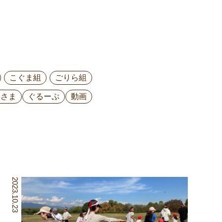
こぐま組
ごりら組
ひさま
ぐるーぷ
動画
2023.10.23