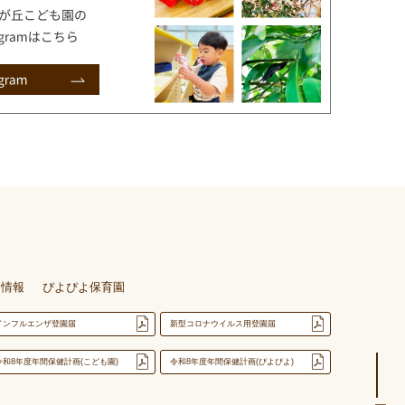
用情報
ぴよぴよ保育園
インフルエンザ登園届
新型コロナウイルス用登園届
令和8年度年間保健計画(こども園)
令和8年度年間保健計画(ぴよぴよ)