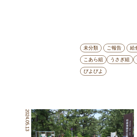
未分類
ご報告
給
こあら組
うさぎ組
ぴよぴよ
2024.05.13