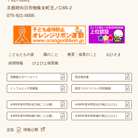
京都府向日市物集女町北ノ口65-2
075-921-0005
こどもたちの姿
園のこと
教育・保育のこと
おひさま
採用情報
ぴよぴよ保育園
登園届のダウンロード
受診報告書
インフルエンザ登園届
新型コロナウイルス用登園届
令和8年度年間安全計画(こども園)
令和8年度年間安全計画(ぴよぴよ)
令和8年度年間保健計画(こども園)
令和8年度年間保健計画(ぴよぴよ)
定款
情報公開