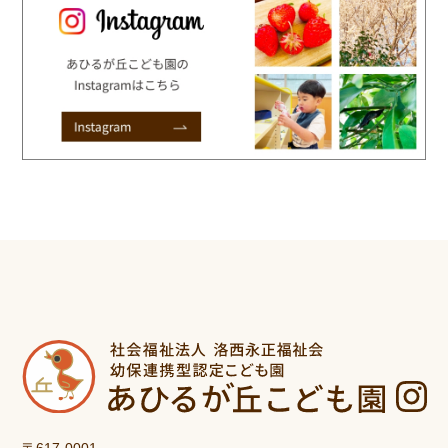
〒617-0001