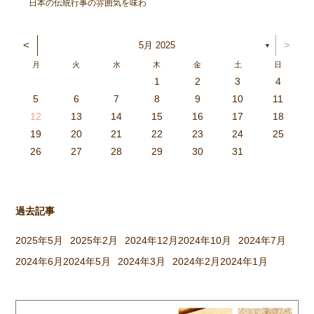
日本の伝統行事の雰囲気を味わ
い、豊作を喜ぶ。と言うことを
ねらってしましたよ。 朝登園
<
>
5月 2025
▼
した子から、柳の木の葉っぱを
月
火
水
木
金
土
日
取ったり、かまどに焚べる木を
1
2
3
4
集めてきたり、臼や杵を運んだ
3
4
2
0
4
0
2
0
3
4
2
2
3
4
0
2
0
3
3
2
4
0
2
3
4
4
0
3
3
2
4
0
2
2
0
3
4
2
0
0
3
4
0
3
4
0
2
0
4
2
2
3
0
2
0
3
4
0
3
3
2
4
0
2
4
2
4
3
3
2
0
3
4
2
0
0
3
4
0
3
2
3
4
0
2
0
3
3
2
4
0
2
3
4
4
0
3
3
2
4
0
2
1
1
1
1
1
1
1
1
1
1
1
1
1
1
1
1
1
1
1
1
1
1
1
1
5
6
7
8
9
10
11
り、大人も子どもも一緒に […]
6
5
0
1
6
9
7
8
1
7
9
5
7
0
6
8
1
6
9
9
5
8
0
6
8
1
7
9
5
7
0
0
6
9
1
7
9
5
8
0
6
8
1
1
7
0
5
8
0
9
1
7
9
5
6
9
5
7
0
1
6
9
7
7
0
6
8
1
6
5
7
0
5
8
8
1
7
9
5
7
6
8
1
6
9
9
5
8
0
6
8
7
9
5
7
0
1
7
0
5
8
0
9
1
7
9
5
5
8
1
6
9
1
0
5
8
0
6
6
9
5
7
0
5
1
6
9
7
7
0
6
8
1
6
5
7
0
5
8
9
5
8
0
6
8
1
7
9
5
7
0
0
6
9
1
7
9
8
0
6
8
1
1
7
0
5
8
0
6
9
1
7
9
8
12
13
14
15
16
17
18
3
2
7
8
3
6
4
5
8
4
6
2
4
7
3
5
8
3
6
6
2
5
7
3
5
8
4
6
2
4
7
7
3
6
8
4
6
2
5
7
3
5
8
8
4
7
2
5
7
6
8
4
6
2
3
6
2
4
7
8
3
6
4
4
7
3
5
8
3
2
4
7
2
5
5
8
4
6
2
4
3
5
8
3
6
6
2
5
7
3
5
4
6
2
4
7
8
4
7
2
5
7
6
8
4
6
2
2
5
8
3
6
8
7
2
5
7
3
3
6
2
4
7
2
8
3
6
4
4
7
3
5
8
3
2
4
7
2
5
6
2
5
7
3
5
8
4
6
2
4
7
7
3
6
8
4
6
5
7
3
5
8
8
4
7
2
5
7
3
6
8
4
6
5
19
20
21
22
23
24
25
9
0
1
1
9
0
0
9
0
1
9
0
1
9
0
1
9
1
9
9
0
1
0
0
9
9
1
9
0
0
9
0
1
9
1
9
1
9
0
9
0
9
9
0
1
0
0
9
9
9
0
1
9
0
1
0
1
9
0
1
26
27
28
29
30
31
過去記事
2025年5月
2025年2月
2024年12月
2024年10月
2024年7月
2024年6月
2024年5月
2024年3月
2024年2月
2024年1月