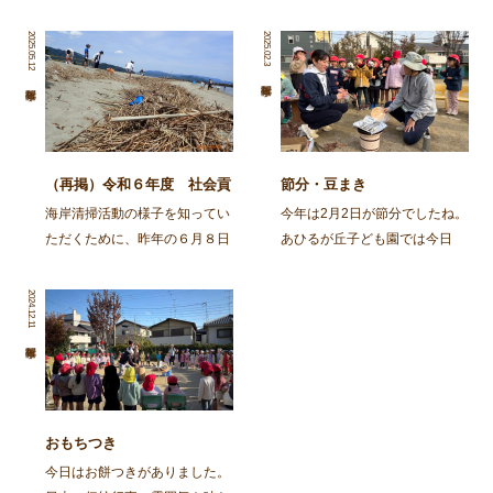
2025.05.12
2025.02.3
（再掲）令和６年度 社会貢
節分・豆まき
献活動～舞鶴・神崎海岸清掃
海岸清掃活動の様子を知ってい
今年は2月2日が節分でしたね。
活動～
ただくために、昨年の６月８日
あひるが丘子ども園では今日
に行われた海岸清掃活動の記事
（2月3日)節分の集いをしまし
を再掲します。 ～～～～～～
た。 朝から園庭でイワシを焼
2024.12.11
～～～～～～～～～～～～～～
きました。火の準備から興味
～～～～～～～～～～～～～～
津々の子ども達。「なんかいい
～～～～～～～～ 去る、6月8
匂いがしてきた」「お腹減って
日㈯に１ […]
きた」と火鉢を囲み焼け […]
おもちつき
今日はお餅つきがありました。