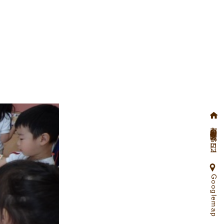
京都府向日市物集女町北ノ口65ー2
Googlemap