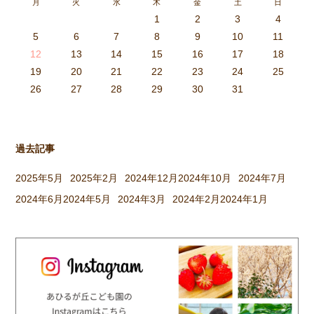
月
火
水
木
金
土
日
子で元気に遊びました。 〈ひ
1
2
3
4
つじぐみ〉 抱っこ、おんぶ、
3
4
2
0
4
0
2
0
3
4
2
2
3
4
0
2
0
3
3
2
4
0
2
3
4
4
0
3
3
2
4
0
2
2
0
3
4
2
0
0
3
4
0
3
4
0
2
0
4
2
2
3
0
2
0
3
4
0
3
3
2
4
0
2
4
2
4
3
3
2
0
3
4
2
0
0
3
4
0
3
2
3
4
0
2
0
3
3
2
4
0
2
3
4
4
0
3
3
2
4
0
2
1
1
1
1
1
1
1
1
1
1
1
1
1
1
1
1
1
1
1
1
1
1
1
1
5
6
7
8
9
10
11
どれにする？リレーをした […]
6
5
0
1
6
9
7
8
1
7
9
5
7
0
6
8
1
6
9
9
5
8
0
6
8
1
7
9
5
7
0
0
6
9
1
7
9
5
8
0
6
8
1
1
7
0
5
8
0
9
1
7
9
5
6
9
5
7
0
1
6
9
7
7
0
6
8
1
6
5
7
0
5
8
8
1
7
9
5
7
6
8
1
6
9
9
5
8
0
6
8
7
9
5
7
0
1
7
0
5
8
0
9
1
7
9
5
5
8
1
6
9
1
0
5
8
0
6
6
9
5
7
0
5
1
6
9
7
7
0
6
8
1
6
5
7
0
5
8
9
5
8
0
6
8
1
7
9
5
7
0
0
6
9
1
7
9
8
0
6
8
1
1
7
0
5
8
0
6
9
1
7
9
8
12
13
14
15
16
17
18
3
2
7
8
3
6
4
5
8
4
6
2
4
7
3
5
8
3
6
6
2
5
7
3
5
8
4
6
2
4
7
7
3
6
8
4
6
2
5
7
3
5
8
8
4
7
2
5
7
6
8
4
6
2
3
6
2
4
7
8
3
6
4
4
7
3
5
8
3
2
4
7
2
5
5
8
4
6
2
4
3
5
8
3
6
6
2
5
7
3
5
4
6
2
4
7
8
4
7
2
5
7
6
8
4
6
2
2
5
8
3
6
8
7
2
5
7
3
3
6
2
4
7
2
8
3
6
4
4
7
3
5
8
3
2
4
7
2
5
6
2
5
7
3
5
8
4
6
2
4
7
7
3
6
8
4
6
5
7
3
5
8
8
4
7
2
5
7
3
6
8
4
6
5
19
20
21
22
23
24
25
9
0
1
1
9
0
0
9
0
1
9
0
1
9
0
1
9
1
9
9
0
1
0
0
9
9
1
9
0
0
9
0
1
9
1
9
1
9
0
9
0
9
9
0
1
0
0
9
9
9
0
1
9
0
1
0
1
9
0
1
26
27
28
29
30
31
過去記事
2025年5月
2025年2月
2024年12月
2024年10月
2024年7月
2024年6月
2024年5月
2024年3月
2024年2月
2024年1月