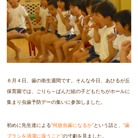
６月４日、歯の衛生週間です。そんな今日、あひるが丘
保育園では、ごりら～ぱんだ組の子どもたちがホールに
集まり虫歯予防デーの集いに参加しました。
初めに先生達による
“何故虫歯になるか”
という話と、
“歯
ブラシを清潔に扱うこと”
の寸劇を見ました。