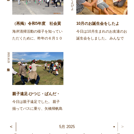
ぴよぴよ
（再掲）令和5年度 社会貢
10月のお誕生会をしたよ
献活動～舞鶴・神崎海岸清掃
海岸清掃活動の様子を知ってい
今日は10月生まれのお友達のお
活動～
ただくために、昨年の６月１０
誕生会をしました。 みんなで
日に行われた海岸清掃活動の記
スケッチブックシアターを楽し
事を再掲します。 ～～～～～
みましたよ。 今日はカレーを
2023.10.23
～～～～～～～～～～～～～～
作ろう！とお鍋が登場し、カレ
～～～～～～～～～～～～～～
ーライスのうたを歌いながら具
～～～～～～～～～ 去る6月
材を入れて、ぐつぐつ煮て、で
10日㈯、 […]
きあがり！ さあ次は、 […]
親子遠足-ひつじ・ぱんだ・
ばんび・ごりら-
今日は親子遠足でした。 親子
揃ってバスに乗り、矢橋帰帆島
公園へ出発！ 太陽が元気に顔
を出し、暑いくらいでしたが、
<
>
5月 2025
▼
各クラスにそれぞれ集まり、親