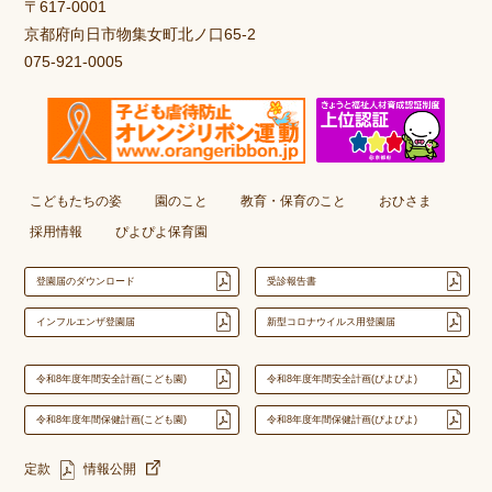
〒617-0001
京都府向日市物集女町北ノ口65-2
075-921-0005
こどもたちの姿
園のこと
教育・保育のこと
おひさま
採用情報
ぴよぴよ保育園
登園届のダウンロード
受診報告書
インフルエンザ登園届
新型コロナウイルス用登園届
令和8年度年間安全計画(こども園)
令和8年度年間安全計画(ぴよぴよ)
令和8年度年間保健計画(こども園)
令和8年度年間保健計画(ぴよぴよ)
定款
情報公開