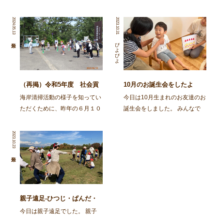
2024.05.13
2023.10.31
ぴよぴよ
（再掲）令和5年度 社会貢
10月のお誕生会をしたよ
献活動～舞鶴・神崎海岸清掃
海岸清掃活動の様子を知ってい
今日は10月生まれのお友達のお
活動～
ただくために、昨年の６月１０
誕生会をしました。 みんなで
日に行われた海岸清掃活動の記
スケッチブックシアターを楽し
事を再掲します。 ～～～～～
みましたよ。 今日はカレーを
2023.10.23
～～～～～～～～～～～～～～
作ろう！とお鍋が登場し、カレ
～～～～～～～～～～～～～～
ーライスのうたを歌いながら具
～～～～～～～～～ 去る6月
材を入れて、ぐつぐつ煮て、で
10日㈯、 […]
きあがり！ さあ次は、 […]
親子遠足-ひつじ・ぱんだ・
ばんび・ごりら-
今日は親子遠足でした。 親子