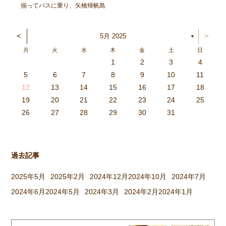
揃ってバスに乗り、矢橋帰帆島
公園へ出発！ 太陽が元気に顔
を出し、暑いくらいでしたが、
<
>
5月 2025
▼
各クラスにそれぞれ集まり、親
月
火
水
木
金
土
日
子で元気に遊びました。 〈ひ
1
2
3
4
つじぐみ〉 抱っこ、おんぶ、
3
4
2
0
4
0
2
0
3
4
2
2
3
4
0
2
0
3
3
2
4
0
2
3
4
4
0
3
3
2
4
0
2
2
0
3
4
2
0
0
3
4
0
3
4
0
2
0
4
2
2
3
0
2
0
3
4
0
3
3
2
4
0
2
4
2
4
3
3
2
0
3
4
2
0
0
3
4
0
3
2
3
4
0
2
0
3
3
2
4
0
2
3
4
4
0
3
3
2
4
0
2
1
1
1
1
1
1
1
1
1
1
1
1
1
1
1
1
1
1
1
1
1
1
1
1
5
6
7
8
9
10
11
どれにする？リレーをした […]
6
5
0
1
6
9
7
8
1
7
9
5
7
0
6
8
1
6
9
9
5
8
0
6
8
1
7
9
5
7
0
0
6
9
1
7
9
5
8
0
6
8
1
1
7
0
5
8
0
9
1
7
9
5
6
9
5
7
0
1
6
9
7
7
0
6
8
1
6
5
7
0
5
8
8
1
7
9
5
7
6
8
1
6
9
9
5
8
0
6
8
7
9
5
7
0
1
7
0
5
8
0
9
1
7
9
5
5
8
1
6
9
1
0
5
8
0
6
6
9
5
7
0
5
1
6
9
7
7
0
6
8
1
6
5
7
0
5
8
9
5
8
0
6
8
1
7
9
5
7
0
0
6
9
1
7
9
8
0
6
8
1
1
7
0
5
8
0
6
9
1
7
9
8
12
13
14
15
16
17
18
3
2
7
8
3
6
4
5
8
4
6
2
4
7
3
5
8
3
6
6
2
5
7
3
5
8
4
6
2
4
7
7
3
6
8
4
6
2
5
7
3
5
8
8
4
7
2
5
7
6
8
4
6
2
3
6
2
4
7
8
3
6
4
4
7
3
5
8
3
2
4
7
2
5
5
8
4
6
2
4
3
5
8
3
6
6
2
5
7
3
5
4
6
2
4
7
8
4
7
2
5
7
6
8
4
6
2
2
5
8
3
6
8
7
2
5
7
3
3
6
2
4
7
2
8
3
6
4
4
7
3
5
8
3
2
4
7
2
5
6
2
5
7
3
5
8
4
6
2
4
7
7
3
6
8
4
6
5
7
3
5
8
8
4
7
2
5
7
3
6
8
4
6
5
19
20
21
22
23
24
25
9
0
1
1
9
0
0
9
0
1
9
0
1
9
0
1
9
1
9
9
0
1
0
0
9
9
1
9
0
0
9
0
1
9
1
9
1
9
0
9
0
9
9
0
1
0
0
9
9
9
0
1
9
0
1
0
1
9
0
1
26
27
28
29
30
31
過去記事
2025年5月
2025年2月
2024年12月
2024年10月
2024年7月
2024年6月
2024年5月
2024年3月
2024年2月
2024年1月