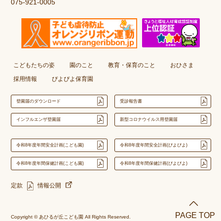
075-921-0005
こどもたちの姿
園のこと
教育・保育のこと
おひさま
採用情報
ぴよぴよ保育園
登園届のダウンロード
受診報告書
インフルエンザ登園届
新型コロナウイルス用登園届
令和8年度年間安全計画(こども園)
令和8年度年間安全計画(ぴよぴよ)
令和8年度年間保健計画(こども園)
令和8年度年間保健計画(ぴよぴよ)
定款
情報公開
PAGE TOP
Copyright © あひるが丘こども園 All Rights Reserved.