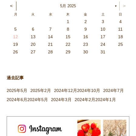
なっていました。蒸し暑いと疲
<
>
5月 2025
▼
れやすかったり、不快感を感じ
月
火
水
木
金
土
日
る季節。生活リズムを整えて、
1
2
3
4
上手に発散したり、十分な休息
3
4
2
0
4
0
2
0
3
4
2
2
3
4
0
2
0
3
3
2
4
0
2
3
4
4
0
3
3
2
4
0
2
2
0
3
4
2
0
0
3
4
0
3
4
0
2
0
4
2
2
3
0
2
0
3
4
0
3
3
2
4
0
2
4
2
4
3
3
2
0
3
4
2
0
0
3
4
0
3
2
3
4
0
2
0
3
3
2
4
0
2
3
4
4
0
3
3
2
4
0
2
1
1
1
1
1
1
1
1
1
1
1
1
1
1
1
1
1
1
1
1
1
1
1
1
5
6
7
8
9
10
11
や水分補給をしていきがら […]
6
5
0
1
6
9
7
8
1
7
9
5
7
0
6
8
1
6
9
9
5
8
0
6
8
1
7
9
5
7
0
0
6
9
1
7
9
5
8
0
6
8
1
1
7
0
5
8
0
9
1
7
9
5
6
9
5
7
0
1
6
9
7
7
0
6
8
1
6
5
7
0
5
8
8
1
7
9
5
7
6
8
1
6
9
9
5
8
0
6
8
7
9
5
7
0
1
7
0
5
8
0
9
1
7
9
5
5
8
1
6
9
1
0
5
8
0
6
6
9
5
7
0
5
1
6
9
7
7
0
6
8
1
6
5
7
0
5
8
9
5
8
0
6
8
1
7
9
5
7
0
0
6
9
1
7
9
8
0
6
8
1
1
7
0
5
8
0
6
9
1
7
9
8
12
13
14
15
16
17
18
3
2
7
8
3
6
4
5
8
4
6
2
4
7
3
5
8
3
6
6
2
5
7
3
5
8
4
6
2
4
7
7
3
6
8
4
6
2
5
7
3
5
8
8
4
7
2
5
7
6
8
4
6
2
3
6
2
4
7
8
3
6
4
4
7
3
5
8
3
2
4
7
2
5
5
8
4
6
2
4
3
5
8
3
6
6
2
5
7
3
5
4
6
2
4
7
8
4
7
2
5
7
6
8
4
6
2
2
5
8
3
6
8
7
2
5
7
3
3
6
2
4
7
2
8
3
6
4
4
7
3
5
8
3
2
4
7
2
5
6
2
5
7
3
5
8
4
6
2
4
7
7
3
6
8
4
6
5
7
3
5
8
8
4
7
2
5
7
3
6
8
4
6
5
19
20
21
22
23
24
25
9
0
1
1
9
0
0
9
0
1
9
0
1
9
0
1
9
1
9
9
0
1
0
0
9
9
1
9
0
0
9
0
1
9
1
9
1
9
0
9
0
9
9
0
1
0
0
9
9
9
0
1
9
0
1
0
1
9
0
1
26
27
28
29
30
31
過去記事
2025年5月
2025年2月
2024年12月
2024年10月
2024年7月
2024年6月
2024年5月
2024年3月
2024年2月
2024年1月