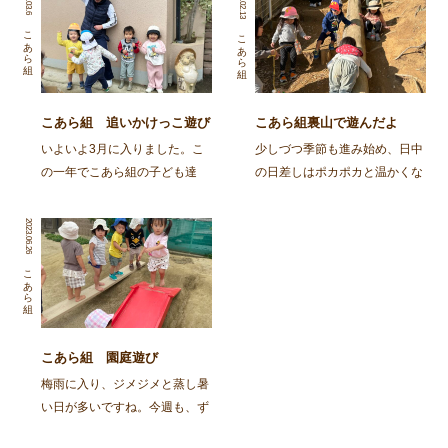
2024.02.13
こあら組
こあら組
こあら組 追いかけっこ遊び
こあら組裏山で遊んだよ
大好き
いよいよ3月に入りました。こ
少しづつ季節も進み始め、日中
の一年でこあら組の子ども達
の日差しはポカポカと温かくな
は、様々に自己主張を出しなが
って来ましたね。今日のこあら
ら大きくなってきました。最近
組さんは裏山で遊びました。大
2023.06.26
は、朝お家からオムツではなく
好きな裏山に行くと斜面を登り
パンツで登園してくる子が増え
ドングリを探す子ども達です。
こあら組
「見て！今日もパンツ！」と得
自分の力だけで斜面の上まで上
意にそうに報告してくれます
れるようになってきた事が […]
[…]
こあら組 園庭遊び
梅雨に入り、ジメジメと蒸し暑
い日が多いですね。今週も、ず
っとスッキリしない天気予報と