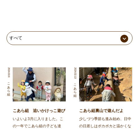
2024.03.6
2024.02.13
こあら組
こあら組
こあら組 追いかけっこ遊び
こあら組裏山で遊んだよ
大好き
いよいよ3月に入りました。こ
少しづつ季節も進み始め、日中
の一年でこあら組の子ども達
の日差しはポカポカと温かくな
は、様々に自己主張を出しなが
って来ましたね。今日のこあら