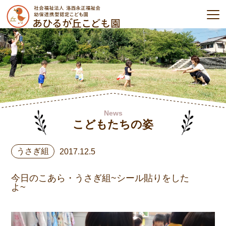
News
こどもたちの姿
うさぎ組
2017.12.5
今日のこあら・うさぎ組~シール貼りをした
よ~