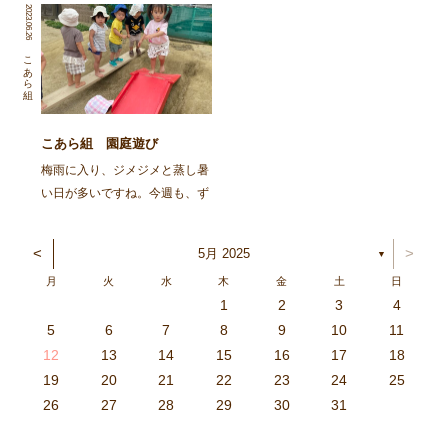
ら大きくなってきました。最近
組さんは裏山で遊びました。大
2023.06.26
は、朝お家からオムツではなく
好きな裏山に行くと斜面を登り
パンツで登園してくる子が増え
ドングリを探す子ども達です。
こあら組
「見て！今日もパンツ！」と得
自分の力だけで斜面の上まで上
意にそうに報告してくれます
れるようになってきた事が […]
[…]
こあら組 園庭遊び
梅雨に入り、ジメジメと蒸し暑
い日が多いですね。今週も、ず
っとスッキリしない天気予報と
なっていました。蒸し暑いと疲
<
>
5月 2025
▼
れやすかったり、不快感を感じ
月
火
水
木
金
土
日
る季節。生活リズムを整えて、
1
2
3
4
上手に発散したり、十分な休息
3
4
2
0
4
0
2
0
3
4
2
2
3
4
0
2
0
3
3
2
4
0
2
3
4
4
0
3
3
2
4
0
2
2
0
3
4
2
0
0
3
4
0
3
4
0
2
0
4
2
2
3
0
2
0
3
4
0
3
3
2
4
0
2
4
2
4
3
3
2
0
3
4
2
0
0
3
4
0
3
2
3
4
0
2
0
3
3
2
4
0
2
3
4
4
0
3
3
2
4
0
2
1
1
1
1
1
1
1
1
1
1
1
1
1
1
1
1
1
1
1
1
1
1
1
1
5
6
7
8
9
10
11
や水分補給をしていきがら […]
6
5
0
1
6
9
7
8
1
7
9
5
7
0
6
8
1
6
9
9
5
8
0
6
8
1
7
9
5
7
0
0
6
9
1
7
9
5
8
0
6
8
1
1
7
0
5
8
0
9
1
7
9
5
6
9
5
7
0
1
6
9
7
7
0
6
8
1
6
5
7
0
5
8
8
1
7
9
5
7
6
8
1
6
9
9
5
8
0
6
8
7
9
5
7
0
1
7
0
5
8
0
9
1
7
9
5
5
8
1
6
9
1
0
5
8
0
6
6
9
5
7
0
5
1
6
9
7
7
0
6
8
1
6
5
7
0
5
8
9
5
8
0
6
8
1
7
9
5
7
0
0
6
9
1
7
9
8
0
6
8
1
1
7
0
5
8
0
6
9
1
7
9
8
12
13
14
15
16
17
18
3
2
7
8
3
6
4
5
8
4
6
2
4
7
3
5
8
3
6
6
2
5
7
3
5
8
4
6
2
4
7
7
3
6
8
4
6
2
5
7
3
5
8
8
4
7
2
5
7
6
8
4
6
2
3
6
2
4
7
8
3
6
4
4
7
3
5
8
3
2
4
7
2
5
5
8
4
6
2
4
3
5
8
3
6
6
2
5
7
3
5
4
6
2
4
7
8
4
7
2
5
7
6
8
4
6
2
2
5
8
3
6
8
7
2
5
7
3
3
6
2
4
7
2
8
3
6
4
4
7
3
5
8
3
2
4
7
2
5
6
2
5
7
3
5
8
4
6
2
4
7
7
3
6
8
4
6
5
7
3
5
8
8
4
7
2
5
7
3
6
8
4
6
5
19
20
21
22
23
24
25
9
0
1
1
9
0
0
9
0
1
9
0
1
9
0
1
9
1
9
9
0
1
0
0
9
9
1
9
0
0
9
0
1
9
1
9
1
9
0
9
0
9
9
0
1
0
0
9
9
9
0
1
9
0
1
0
1
9
0
1
26
27
28
29
30
31