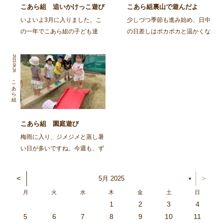
こあら組 追いかけっこ遊び
こあら組裏山で遊んだよ
大好き
いよいよ3月に入りました。こ
少しづつ季節も進み始め、日中
の一年でこあら組の子ども達
の日差しはポカポカと温かくな
は、様々に自己主張を出しなが
って来ましたね。今日のこあら
ら大きくなってきました。最近
組さんは裏山で遊びました。大
2023.06.26
は、朝お家からオムツではなく
好きな裏山に行くと斜面を登り
パンツで登園してくる子が増え
ドングリを探す子ども達です。
こあら組
「見て！今日もパンツ！」と得
自分の力だけで斜面の上まで上
意にそうに報告してくれます
れるようになってきた事が […]
[…]
こあら組 園庭遊び
梅雨に入り、ジメジメと蒸し暑
い日が多いですね。今週も、ず
っとスッキリしない天気予報と
なっていました。蒸し暑いと疲
<
>
5月 2025
▼
れやすかったり、不快感を感じ
月
火
水
木
金
土
日
る季節。生活リズムを整えて、
1
2
3
4
上手に発散したり、十分な休息
3
4
2
0
4
0
2
0
3
4
2
2
3
4
0
2
0
3
3
2
4
0
2
3
4
4
0
3
3
2
4
0
2
2
0
3
4
2
0
0
3
4
0
3
4
0
2
0
4
2
2
3
0
2
0
3
4
0
3
3
2
4
0
2
4
2
4
3
3
2
0
3
4
2
0
0
3
4
0
3
2
3
4
0
2
0
3
3
2
4
0
2
3
4
4
0
3
3
2
4
0
2
1
1
1
1
1
1
1
1
1
1
1
1
1
1
1
1
1
1
1
1
1
1
1
1
5
6
7
8
9
10
11
や水分補給をしていきがら […]