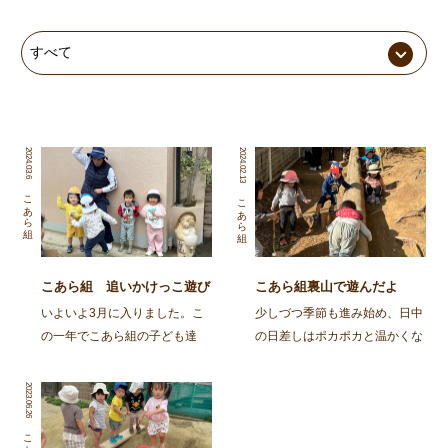
2024.03.6
2024.02.13
こあら組
こあら組
こあら組 追いかけっこ遊び
こあら組裏山で遊んだよ
大好き
いよいよ3月に入りました。こ
少しづつ季節も進み始め、日中
の一年でこあら組の子ども達
の日差しはポカポカと温かくな
は、様々に自己主張を出しなが
って来ましたね。今日のこあら
ら大きくなってきました。最近
組さんは裏山で遊びました。大
2023.06.26
は、朝お家からオムツではなく
好きな裏山に行くと斜面を登り
パンツで登園してくる子が増え
ドングリを探す子ども達です。
こあら組