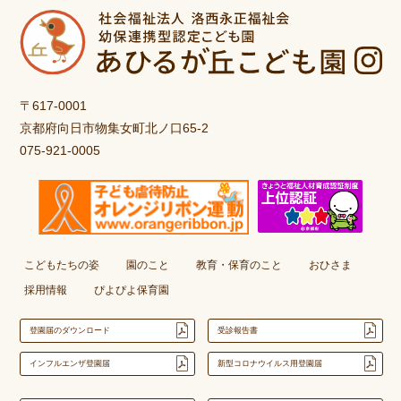
〒617-0001
京都府向日市物集女町北ノ口65-2
075-921-0005
こどもたちの姿
園のこと
教育・保育のこと
おひさま
採用情報
ぴよぴよ保育園
登園届のダウンロード
受診報告書
インフルエンザ登園届
新型コロナウイルス用登園届