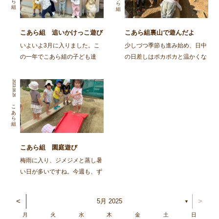
こあら組 追いかけっこ遊び
こあら組裏山で遊んだよ
大好き
いよいよ3月に入りました。こ
少しづつ季節も進み始め、日中
の一年でこあら組の子ども達
の日差しはポカポカと温かくな
は、様々に自己主張を出しなが
って来ましたね。今日のこあら
ら大きくなってきました。最近
組さんは裏山で遊びました。大
2023.06.26
は、朝お家からオムツではなく
好きな裏山に行くと斜面を登り
パンツで登園してくる子が増え
ドングリを探す子ども達です。
こあら組
「見て！今日もパンツ！」と得
自分の力だけで斜面の上まで上
意にそうに報告してくれます
れるようになってきた事が […]
[…]
こあら組 園庭遊び
梅雨に入り、ジメジメと蒸し暑
い日が多いですね。今週も、ず
っとスッキリしない天気予報と
なっていました。蒸し暑いと疲
<
>
5月 2025
▼
れやすかったり、不快感を感じ
月
火
水
木
金
土
日
る季節。生活リズムを整えて、