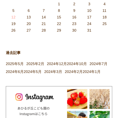
1
2
3
4
上手に発散したり、十分な休息
3
4
2
0
4
0
2
0
3
4
2
2
3
4
0
2
0
3
3
2
4
0
2
3
4
4
0
3
3
2
4
0
2
2
0
3
4
2
0
0
3
4
0
3
4
0
2
0
4
2
2
3
0
2
0
3
4
0
3
3
2
4
0
2
4
2
4
3
3
2
0
3
4
2
0
0
3
4
0
3
2
3
4
0
2
0
3
3
2
4
0
2
3
4
4
0
3
3
2
4
0
2
1
1
1
1
1
1
1
1
1
1
1
1
1
1
1
1
1
1
1
1
1
1
1
1
5
6
7
8
9
10
11
や水分補給をしていきがら […]
6
5
0
1
6
9
7
8
1
7
9
5
7
0
6
8
1
6
9
9
5
8
0
6
8
1
7
9
5
7
0
0
6
9
1
7
9
5
8
0
6
8
1
1
7
0
5
8
0
9
1
7
9
5
6
9
5
7
0
1
6
9
7
7
0
6
8
1
6
5
7
0
5
8
8
1
7
9
5
7
6
8
1
6
9
9
5
8
0
6
8
7
9
5
7
0
1
7
0
5
8
0
9
1
7
9
5
5
8
1
6
9
1
0
5
8
0
6
6
9
5
7
0
5
1
6
9
7
7
0
6
8
1
6
5
7
0
5
8
9
5
8
0
6
8
1
7
9
5
7
0
0
6
9
1
7
9
8
0
6
8
1
1
7
0
5
8
0
6
9
1
7
9
8
12
13
14
15
16
17
18
3
2
7
8
3
6
4
5
8
4
6
2
4
7
3
5
8
3
6
6
2
5
7
3
5
8
4
6
2
4
7
7
3
6
8
4
6
2
5
7
3
5
8
8
4
7
2
5
7
6
8
4
6
2
3
6
2
4
7
8
3
6
4
4
7
3
5
8
3
2
4
7
2
5
5
8
4
6
2
4
3
5
8
3
6
6
2
5
7
3
5
4
6
2
4
7
8
4
7
2
5
7
6
8
4
6
2
2
5
8
3
6
8
7
2
5
7
3
3
6
2
4
7
2
8
3
6
4
4
7
3
5
8
3
2
4
7
2
5
6
2
5
7
3
5
8
4
6
2
4
7
7
3
6
8
4
6
5
7
3
5
8
8
4
7
2
5
7
3
6
8
4
6
5
19
20
21
22
23
24
25
9
0
1
1
9
0
0
9
0
1
9
0
1
9
0
1
9
1
9
9
0
1
0
0
9
9
1
9
0
0
9
0
1
9
1
9
1
9
0
9
0
9
9
0
1
0
0
9
9
9
0
1
9
0
1
0
1
9
0
1
26
27
28
29
30
31
過去記事
2025年5月
2025年2月
2024年12月
2024年10月
2024年7月
2024年6月
2024年5月
2024年3月
2024年2月
2024年1月