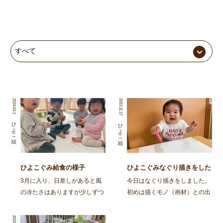
2024.03.1
2023.11.17
ひよこ組
ひよこ組
ひよこぐみ給食の様子
ひよこぐみなぐり描きをした
よ
3月に入り、日差しがあると風
今日はなぐり描きをしました。
の冷たさはありますが少しずつ
初めは描くモノ（画材）との出
暖かさを感じる季節となってき
会いから始まるなぐり描き。パ
ましたね。 ４月に入園してか
スやマーカーを握ってみたりし
2023.06.6