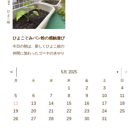
らもうすぐ１年が経つひよこぐ
て偶然ついた跡を発見するとこ
みの子どもたちです。たくさん
ろから、『描くぞ』としっかり
ひよこ組
遊んだり、たくさんの時間を共
と意志を持って描くようになっ
に過ごしてきたことで安心 […]
てきました。 入園当初か […]
ひよこぐみパン粉の感触遊び
今日の朝は、新しくひよこ組の
仲間に加わったゴーヤの水やり
からスタートです。 毎日水や
りをする中で、ツルが伸びたり
<
>
5月 2025
▼
大きくなっていく様子から見た
月
火
水
木
金
土
日
り触ったりして色んなことを感
1
2
3
4
じ、色んな事に興味を持ってほ
3
4
2
0
4
0
2
0
3
4
2
2
3
4
0
2
0
3
3
2
4
0
2
3
4
4
0
3
3
2
4
0
2
2
0
3
4
2
0
0
3
4
0
3
4
0
2
0
4
2
2
3
0
2
0
3
4
0
3
3
2
4
0
2
4
2
4
3
3
2
0
3
4
2
0
0
3
4
0
3
2
3
4
0
2
0
3
3
2
4
0
2
3
4
4
0
3
3
2
4
0
2
1
1
1
1
1
1
1
1
1
1
1
1
1
1
1
1
1
1
1
1
1
1
1
1
5
6
7
8
9
10
11
しいなと思っています。 […]
6
5
0
1
6
9
7
8
1
7
9
5
7
0
6
8
1
6
9
9
5
8
0
6
8
1
7
9
5
7
0
0
6
9
1
7
9
5
8
0
6
8
1
1
7
0
5
8
0
9
1
7
9
5
6
9
5
7
0
1
6
9
7
7
0
6
8
1
6
5
7
0
5
8
8
1
7
9
5
7
6
8
1
6
9
9
5
8
0
6
8
7
9
5
7
0
1
7
0
5
8
0
9
1
7
9
5
5
8
1
6
9
1
0
5
8
0
6
6
9
5
7
0
5
1
6
9
7
7
0
6
8
1
6
5
7
0
5
8
9
5
8
0
6
8
1
7
9
5
7
0
0
6
9
1
7
9
8
0
6
8
1
1
7
0
5
8
0
6
9
1
7
9
8
12
13
14
15
16
17
18
3
2
7
8
3
6
4
5
8
4
6
2
4
7
3
5
8
3
6
6
2
5
7
3
5
8
4
6
2
4
7
7
3
6
8
4
6
2
5
7
3
5
8
8
4
7
2
5
7
6
8
4
6
2
3
6
2
4
7
8
3
6
4
4
7
3
5
8
3
2
4
7
2
5
5
8
4
6
2
4
3
5
8
3
6
6
2
5
7
3
5
4
6
2
4
7
8
4
7
2
5
7
6
8
4
6
2
2
5
8
3
6
8
7
2
5
7
3
3
6
2
4
7
2
8
3
6
4
4
7
3
5
8
3
2
4
7
2
5
6
2
5
7
3
5
8
4
6
2
4
7
7
3
6
8
4
6
5
7
3
5
8
8
4
7
2
5
7
3
6
8
4
6
5
19
20
21
22
23
24
25
9
0
1
1
9
0
0
9
0
1
9
0
1
9
0
1
9
1
9
9
0
1
0
0
9
9
1
9
0
0
9
0
1
9
1
9
1
9
0
9
0
9
9
0
1
0
0
9
9
9
0
1
9
0
1
0
1
9
0
1
26
27
28
29
30
31