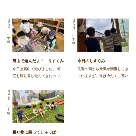
2024.03.7
2024.02.27
りす組
りす組
裏山で遊んだよ！ りすぐみ
今日のりすぐみ
今日は裏山で遊びました。 何
先週の雨から天気が回復してき
度も繰り返し遊んできたので、
ていますが、風は冷たく、寒い
「裏山」という言葉を聞くと、
日が続いていますね。 お日様
「おやまいく？」ととっても喜
が出てくると子どもたちも嬉し
2023.10.4
んでお片付けをしたり、靴を履
いようで、「おひさまどこか
いて準備をしています！ 靴や
な？」「あっちいっちゃっ
りす組
靴下を自分で最後まで履こうと
た〜」「あっ、でたー！」とお
したり、難しいところは「 […]
日様探しをしていましたよ。 &
[…]
乗り物に乗ってしゅっぱー