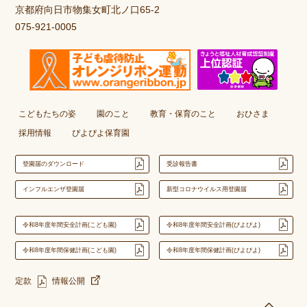
京都府向日市物集女町北ノ口65-2
075-921-0005
こどもたちの姿
園のこと
教育・保育のこと
おひさま
採用情報
ぴよぴよ保育園
登園届のダウンロード
受診報告書
インフルエンザ登園届
新型コロナウイルス用登園届
令和8年度年間安全計画(こども園)
令和8年度年間安全計画(ぴよぴよ)
令和8年度年間保健計画(こども園)
令和8年度年間保健計画(ぴよぴよ)
定款
情報公開