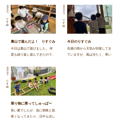
2024.03.7
2024.02.27
りす組
りす組
裏山で遊んだよ！ りすぐみ
今日のりすぐみ
今日は裏山で遊びました。 何
先週の雨から天気が回復してき
度も繰り返し遊んできたので、
ていますが、風は冷たく、寒い
「裏山」という言葉を聞くと、
日が続いていますね。 お日様
「おやまいく？」ととっても喜
が出てくると子どもたちも嬉し
2023.10.4
んでお片付けをしたり、靴を履
いようで、「おひさまどこか
いて準備をしています！ 靴や
な？」「あっちいっちゃっ
りす組
靴下を自分で最後まで履こうと
た〜」「あっ、でたー！」とお
したり、難しいところは「 […]
日様探しをしていましたよ。 &
[…]
乗り物に乗ってしゅっぱー
つ！
長い夏でしたが、急に朝晩と肌
寒くなってきたり、日中も涼し