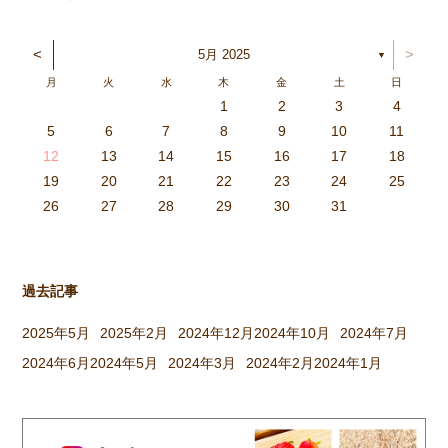
い風が吹いたりと、季節も秋ら
しくなってきましたね。 急な
<
>
5月 2025
▼
気温の変化で体が追いつかず、
月
火
水
木
金
土
日
体調を崩しやすくなっているの
1
2
3
4
で、子どもも大人も生活リズム
3
4
2
0
4
0
2
0
3
4
2
2
3
4
0
2
0
3
3
2
4
0
2
3
4
4
0
3
3
2
4
0
2
2
0
3
4
2
0
0
3
4
0
3
4
0
2
0
4
2
2
3
0
2
0
3
4
0
3
3
2
4
0
2
4
2
4
3
3
2
0
3
4
2
0
0
3
4
0
3
2
3
4
0
2
0
3
3
2
4
0
2
3
4
4
0
3
3
2
4
0
2
1
1
1
1
1
1
1
1
1
1
1
1
1
1
1
1
1
1
1
1
1
1
1
1
5
6
7
8
9
10
11
を整え、毎日元気に過ごし […]
6
5
0
1
6
9
7
8
1
7
9
5
7
0
6
8
1
6
9
9
5
8
0
6
8
1
7
9
5
7
0
0
6
9
1
7
9
5
8
0
6
8
1
1
7
0
5
8
0
9
1
7
9
5
6
9
5
7
0
1
6
9
7
7
0
6
8
1
6
5
7
0
5
8
8
1
7
9
5
7
6
8
1
6
9
9
5
8
0
6
8
7
9
5
7
0
1
7
0
5
8
0
9
1
7
9
5
5
8
1
6
9
1
0
5
8
0
6
6
9
5
7
0
5
1
6
9
7
7
0
6
8
1
6
5
7
0
5
8
9
5
8
0
6
8
1
7
9
5
7
0
0
6
9
1
7
9
8
0
6
8
1
1
7
0
5
8
0
6
9
1
7
9
8
12
13
14
15
16
17
18
3
2
7
8
3
6
4
5
8
4
6
2
4
7
3
5
8
3
6
6
2
5
7
3
5
8
4
6
2
4
7
7
3
6
8
4
6
2
5
7
3
5
8
8
4
7
2
5
7
6
8
4
6
2
3
6
2
4
7
8
3
6
4
4
7
3
5
8
3
2
4
7
2
5
5
8
4
6
2
4
3
5
8
3
6
6
2
5
7
3
5
4
6
2
4
7
8
4
7
2
5
7
6
8
4
6
2
2
5
8
3
6
8
7
2
5
7
3
3
6
2
4
7
2
8
3
6
4
4
7
3
5
8
3
2
4
7
2
5
6
2
5
7
3
5
8
4
6
2
4
7
7
3
6
8
4
6
5
7
3
5
8
8
4
7
2
5
7
3
6
8
4
6
5
19
20
21
22
23
24
25
9
0
1
1
9
0
0
9
0
1
9
0
1
9
0
1
9
1
9
9
0
1
0
0
9
9
1
9
0
0
9
0
1
9
1
9
1
9
0
9
0
9
9
0
1
0
0
9
9
9
0
1
9
0
1
0
1
9
0
1
26
27
28
29
30
31
過去記事
2025年5月
2025年2月
2024年12月
2024年10月
2024年7月
2024年6月
2024年5月
2024年3月
2024年2月
2024年1月