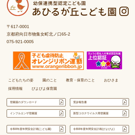
〒617-0001
京都府向日市物集女町北ノ口65-2
075-921-0005
こどもたちの姿
園のこと
教育・保育のこと
おひさま
採用情報
ぴよぴよ保育園
登園届のダウンロード
受診報告書
インフルエンザ登園届
新型コロナウイルス用登園届
令和8年度年間安全計画(こども園)
令和8年度年間安全計画(ぴよぴよ)