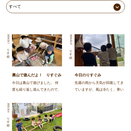
2024.03.7
2024.02.27
りす組
りす組
裏山で遊んだよ！ りすぐみ
今日のりすぐみ
今日は裏山で遊びました。 何
先週の雨から天気が回復してき
度も繰り返し遊んできたので、
ていますが、風は冷たく、寒い
「裏山」という言葉を聞くと、
日が続いていますね。 お日様
「おやまいく？」ととっても喜
が出てくると子どもたちも嬉し
2023.10.4
んでお片付けをしたり、靴を履
いようで、「おひさまどこか
いて準備をしています！ 靴や
な？」「あっちいっちゃっ
りす組
靴下を自分で最後まで履こうと
た〜」「あっ、でたー！」とお
したり、難しいところは「 […]
日様探しをしていましたよ。 &