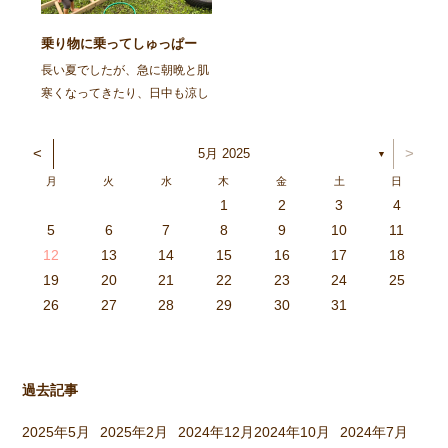
[…]
乗り物に乗ってしゅっぱー
つ！
長い夏でしたが、急に朝晩と肌
寒くなってきたり、日中も涼し
い風が吹いたりと、季節も秋ら
しくなってきましたね。 急な
<
>
5月 2025
▼
気温の変化で体が追いつかず、
月
火
水
木
金
土
日
体調を崩しやすくなっているの
1
2
3
4
で、子どもも大人も生活リズム
3
4
2
0
4
0
2
0
3
4
2
2
3
4
0
2
0
3
3
2
4
0
2
3
4
4
0
3
3
2
4
0
2
2
0
3
4
2
0
0
3
4
0
3
4
0
2
0
4
2
2
3
0
2
0
3
4
0
3
3
2
4
0
2
4
2
4
3
3
2
0
3
4
2
0
0
3
4
0
3
2
3
4
0
2
0
3
3
2
4
0
2
3
4
4
0
3
3
2
4
0
2
1
1
1
1
1
1
1
1
1
1
1
1
1
1
1
1
1
1
1
1
1
1
1
1
5
6
7
8
9
10
11
を整え、毎日元気に過ごし […]
6
5
0
1
6
9
7
8
1
7
9
5
7
0
6
8
1
6
9
9
5
8
0
6
8
1
7
9
5
7
0
0
6
9
1
7
9
5
8
0
6
8
1
1
7
0
5
8
0
9
1
7
9
5
6
9
5
7
0
1
6
9
7
7
0
6
8
1
6
5
7
0
5
8
8
1
7
9
5
7
6
8
1
6
9
9
5
8
0
6
8
7
9
5
7
0
1
7
0
5
8
0
9
1
7
9
5
5
8
1
6
9
1
0
5
8
0
6
6
9
5
7
0
5
1
6
9
7
7
0
6
8
1
6
5
7
0
5
8
9
5
8
0
6
8
1
7
9
5
7
0
0
6
9
1
7
9
8
0
6
8
1
1
7
0
5
8
0
6
9
1
7
9
8
12
13
14
15
16
17
18
3
2
7
8
3
6
4
5
8
4
6
2
4
7
3
5
8
3
6
6
2
5
7
3
5
8
4
6
2
4
7
7
3
6
8
4
6
2
5
7
3
5
8
8
4
7
2
5
7
6
8
4
6
2
3
6
2
4
7
8
3
6
4
4
7
3
5
8
3
2
4
7
2
5
5
8
4
6
2
4
3
5
8
3
6
6
2
5
7
3
5
4
6
2
4
7
8
4
7
2
5
7
6
8
4
6
2
2
5
8
3
6
8
7
2
5
7
3
3
6
2
4
7
2
8
3
6
4
4
7
3
5
8
3
2
4
7
2
5
6
2
5
7
3
5
8
4
6
2
4
7
7
3
6
8
4
6
5
7
3
5
8
8
4
7
2
5
7
3
6
8
4
6
5
19
20
21
22
23
24
25
9
0
1
1
9
0
0
9
0
1
9
0
1
9
0
1
9
1
9
9
0
1
0
0
9
9
1
9
0
0
9
0
1
9
1
9
1
9
0
9
0
9
9
0
1
0
0
9
9
9
0
1
9
0
1
0
1
9
0
1
26
27
28
29
30
31
過去記事
2025年5月
2025年2月
2024年12月
2024年10月
2024年7月