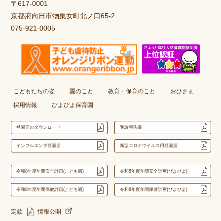
〒617-0001
京都府向日市物集女町北ノ口65-2
075-921-0005
こどもたちの姿
園のこと
教育・保育のこと
おひさま
採用情報
ぴよぴよ保育園
登園届のダウンロード
受診報告書
インフルエンザ登園届
新型コロナウイルス用登園届
令和8年度年間安全計画(こども園)
令和8年度年間安全計画(ぴよぴよ)
令和8年度年間保健計画(こども園)
令和8年度年間保健計画(ぴよぴよ)
定款
情報公開