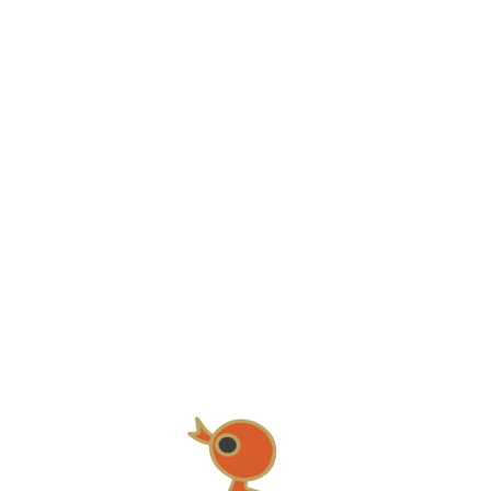
人組になってもらい、リトミックが始まる前に必ず行う、あい
そうでない人も、共にうたい、向かい合って手を触れることで
！
お父さんの気持ちが子どもに伝わり、さらに楽しさがふくらん