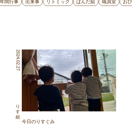
年間行事
出来事
リトミック
ぱんだ組
職員室
お
2024.02.27
りす組
今日のりすぐみ