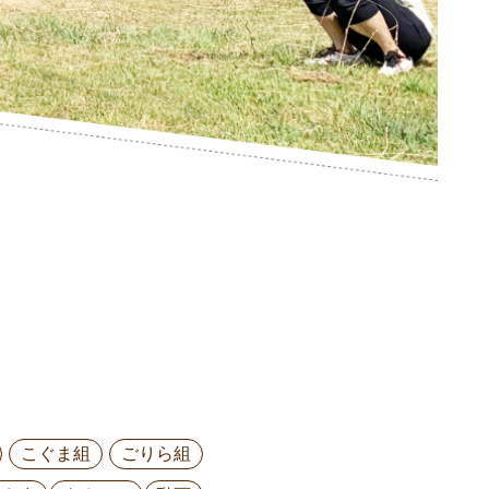
こぐま組
ごりら組