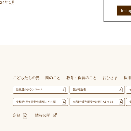
024年1月
こどもたちの姿
園のこと
教育・保育のこと
おひさま
採
登園届のダウンロード
受診報告書
令和8年度年間安全計画(こども園)
令和8年度年間安全計画(ぴよぴよ)
定款
情報公開