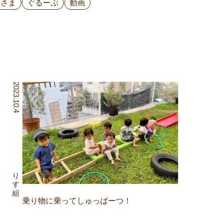
ひさま
ぐるーぷ
動画
2023.10.4
りす組
乗り物に乗ってしゅっぱーつ！