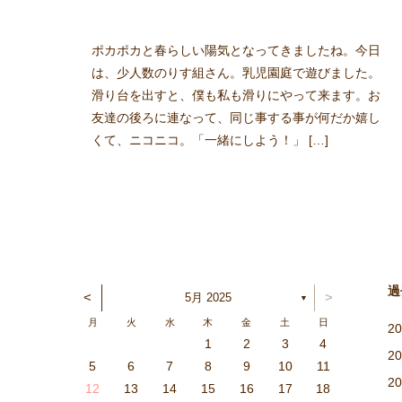
ポカポカと春らしい陽気となってきましたね。今日
は、少人数のりす組さん。乳児園庭で遊びました。
滑り台を出すと、僕も私も滑りにやって来ます。お
友達の後ろに連なって、同じ事する事が何だか嬉し
くて、ニコニコ。「一緒にしよう！」 […]
過
<
>
5月 2025
▼
月
火
水
木
金
土
日
2
1
5
6
1
4
2
3
6
2
4
2
5
1
3
6
1
4
4
3
5
1
3
6
2
4
2
5
5
1
4
6
2
4
3
5
1
3
6
6
2
5
3
5
4
6
2
4
1
4
2
5
6
1
4
2
2
5
1
3
6
1
2
5
3
3
6
2
4
2
1
3
6
1
4
4
3
5
1
3
2
4
2
5
6
2
5
3
5
4
6
2
4
3
6
1
4
6
5
3
5
1
1
4
2
5
6
1
4
2
2
5
1
3
6
1
2
5
3
4
3
5
1
3
6
2
4
2
5
5
1
4
6
2
4
3
5
1
3
6
6
2
5
3
5
1
4
6
2
4
3
2
1
6
7
2
5
3
4
7
3
5
1
3
6
2
4
7
2
5
5
1
4
6
2
4
7
3
5
1
3
6
6
2
5
7
3
5
1
4
6
2
4
7
7
3
6
1
4
6
5
7
3
5
1
2
5
1
3
6
7
2
5
3
3
6
2
4
7
2
1
3
6
1
4
4
7
3
5
1
3
2
4
7
2
5
5
1
4
6
2
4
3
5
1
3
6
7
3
6
1
4
6
5
7
3
5
1
1
4
7
2
5
7
6
1
4
6
2
2
5
1
3
6
1
7
2
5
3
3
6
2
4
7
2
1
3
6
1
4
5
1
4
6
2
4
7
3
5
1
3
6
6
2
5
7
3
5
4
6
2
4
7
7
3
6
1
4
6
2
5
7
3
5
4
1
2
3
4
2
12
13
10
13
12
10
13
10
12
10
13
12
12
13
10
12
10
13
13
12
10
12
13
12
13
12
10
13
12
10
10
13
10
13
10
12
10
12
13
12
10
12
13
10
13
13
12
10
12
12
13
12
10
13
12
10
10
12
10
13
12
12
13
10
12
10
13
13
12
10
12
13
10
11
11
11
11
11
11
11
11
11
11
11
11
11
11
11
11
11
11
11
11
11
11
11
11
11
11
8
7
8
9
9
7
9
8
8
7
8
9
7
9
8
9
7
8
9
7
9
7
8
7
9
8
9
9
8
8
7
9
7
9
7
9
8
8
7
8
9
7
9
9
7
9
7
7
8
7
8
8
7
9
7
8
9
9
8
8
7
9
7
7
8
9
7
9
8
9
8
9
7
8
9
13
14
12
10
14
10
12
10
13
14
12
12
13
14
10
12
10
13
13
12
14
10
12
13
14
14
10
13
13
12
14
10
12
12
10
13
14
12
10
10
13
14
10
13
14
10
12
10
14
12
12
13
10
12
10
13
14
10
13
13
12
14
10
12
14
12
14
13
13
12
10
13
14
12
10
10
13
14
10
13
12
13
14
10
12
10
13
13
12
14
10
12
13
14
14
10
13
13
12
14
10
12
11
11
11
11
11
11
11
11
11
11
11
11
11
11
11
11
11
11
11
11
11
11
11
11
9
8
9
8
9
9
8
9
8
9
8
9
8
8
9
8
9
9
9
8
8
8
9
9
8
9
8
8
8
8
9
8
9
9
8
8
9
9
9
8
8
8
9
8
9
9
8
9
5
6
7
8
9
10
11
2
15
14
19
20
15
18
16
17
20
16
18
14
16
19
15
17
20
15
18
18
14
17
19
15
17
20
16
18
14
16
19
19
15
18
20
16
18
14
17
19
15
17
20
20
16
19
14
17
19
18
20
16
18
14
15
18
14
16
19
20
15
18
16
16
19
15
17
20
15
14
16
19
14
17
17
20
16
18
14
16
15
17
20
15
18
18
14
17
19
15
17
16
18
14
16
19
20
16
19
14
17
19
18
20
16
18
14
14
17
20
15
18
20
19
14
17
19
15
15
18
14
16
19
14
20
15
18
16
16
19
15
17
20
15
14
16
19
14
17
18
14
17
19
15
17
20
16
18
14
16
19
19
15
18
20
16
18
17
19
15
17
20
20
16
19
14
17
19
15
18
20
16
18
17
16
15
20
21
16
19
17
18
21
17
19
15
17
20
16
18
21
16
19
19
15
18
20
16
18
21
17
19
15
17
20
20
16
19
21
17
19
15
18
20
16
18
21
21
17
20
15
18
20
19
21
17
19
15
16
19
15
17
20
21
16
19
17
17
20
16
18
21
16
15
17
20
15
18
18
21
17
19
15
17
16
18
21
16
19
19
15
18
20
16
18
17
19
15
17
20
21
17
20
15
18
20
19
21
17
19
15
15
18
21
16
19
21
20
15
18
20
16
16
19
15
17
20
15
21
16
19
17
17
20
16
18
21
16
15
17
20
15
18
19
15
18
20
16
18
21
17
19
15
17
20
20
16
19
21
17
19
18
20
16
18
21
21
17
20
15
18
20
16
19
21
17
19
18
12
13
14
15
16
17
18