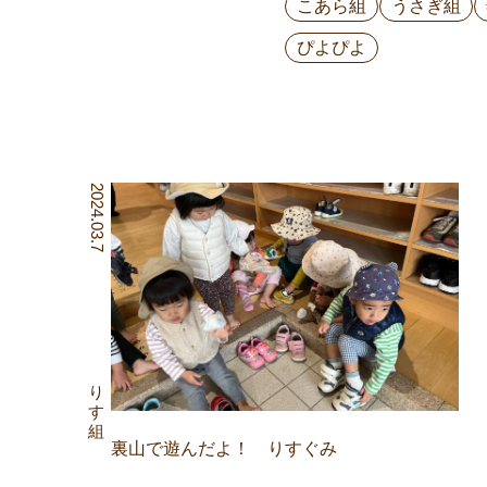
こあら組
うさぎ組
ぴよぴよ
2024.03.7
りす組
裏山で遊んだよ！ りすぐみ