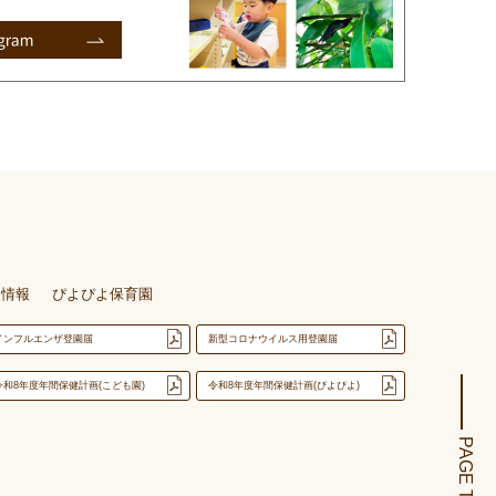
用情報
ぴよぴよ保育園
インフルエンザ登園届
新型コロナウイルス用登園届
令和8年度年間保健計画(こども園)
令和8年度年間保健計画(ぴよぴよ)
PAGE TOP